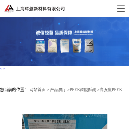
<
>
您当前的位置：
网站首页
>
产品展厅
>
PEEK聚醚酥酮
>
高强度PEEK
150FC30 英国威格斯 碳\石墨\PTFE, 30% 填料按重量 耐磨损性，良好