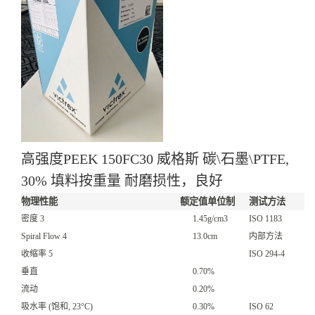
高强度PEEK 150FC30 威格斯 碳\石墨\PTFE,
30% 填料按重量 耐磨损性，良好
物理性能
额定值
单位制
测试方法
密度
3
1.45
g/cm3
ISO 1183
Spiral Flow
4
13.0
cm
内部方法
收缩率
5
ISO 294-4
垂直
0.70
%
流动
0.20
%
吸水率
(饱和, 23°C)
0.30
%
ISO 62