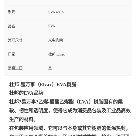
EVA 450A
型号
EVA
品名
外形尺寸
来电询问
厂家
杜邦 Elvax
是否进口
是
杜邦
易万事
（
Elvax
）
EVA
树脂
杜邦的
EVA
品牌
杜邦
?
易万事
?
乙烯
-
醋酸乙烯酯（
EVA
）树脂固有的柔
软、韧性和透明度，使得它成为消费品包装及工业品高效
生产的材料。
在包装应用领域，它可以与本身或其它树脂的低温热封，