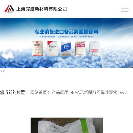
<
>
您当前的位置：
网站首页
>
产品展厅
>
EVA乙烯醋酸乙烯共聚物
>
eva
450A 杜邦 Elvax