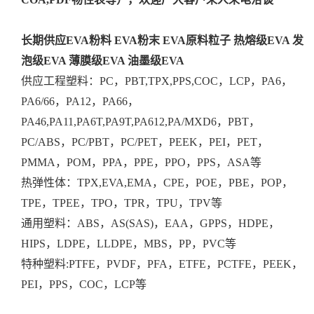
长期供应EVA粉料 EVA粉末 EVA原料粒子 热熔级EVA 发
泡级EVA 薄膜级EVA 油墨级EVA
供应工程塑料：PC，PBT,TPX,PPS,COC，LCP，PA6，
PA6/66，PA12，PA66，
PA46,PA11,PA6T,PA9T,PA612,PA/MXD6，PBT，
PC/ABS，PC/PBT，PC/PET，PEEK，PEI，PET，
PMMA，POM，PPA，PPE，PPO，PPS，ASA等
热弹性体：TPX,EVA,EMA，CPE，POE，PBE，POP，
TPE，TPEE，TPO，TPR，TPU，TPV等
通用塑料：ABS，AS(SAS)，EAA，GPPS，HDPE，
HIPS，LDPE，LLDPE，MBS，PP，PVC等
特种塑料:PTFE，PVDF，PFA，ETFE，PCTFE，PEEK，
PEI，PPS，COC，LCP等