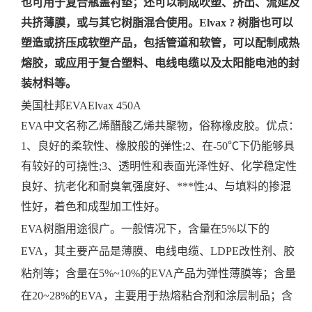
也可用于复合瓶盖衬垫；还可以制成吹塑、挤出、流延及
共挤薄膜，或与其它树脂混合使用。
Elvax ?
树脂也可以
塑造或挤压成软塑产品，包括管道和软管，可以配制成热
熔胶，或应用于复合塑料、电线电缆以及太阳能电池的封
装材料等。
美国杜邦EVAElvax 450A
EVA中文名称乙烯醋酸乙烯共聚物，俗称橡皮胶。优点：
1、良好的柔软性、橡胶般的弹性;2、在-50℃下仍能够具
有较好的可挠性;3、透明性和表面光泽性好、化学稳定性
良好、抗老化和耐臭氧强度好、***性;4、与填料的掺混
性好，着色和成型加工性好。
EVA树脂用途很广。一般情况下，含量在5%以下的
EVA，其主要产品是薄膜、电线电缆、LDPE改性剂、胶
粘剂等；含量在5%~10%的EVA产品为弹性薄膜等；含量
在20~28%的EVA，主要用于热熔粘合剂和涂层制品；含