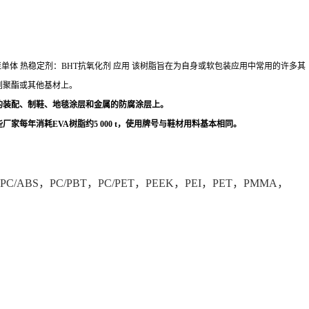
聚单体
热稳定剂：BHT抗氧化剂
应用
该树脂旨在为自身或软包装应用中常用的许多其
到聚酯或其他基材上。
的装配、制鞋、地毯涂层和金属的防腐涂层上。
年消耗EVA树脂约5 000 t，使用牌号与鞋材用料基本相同。
T，PC/ABS，PC/PBT，PC/PET，PEEK，PEI，PET，PMMA，