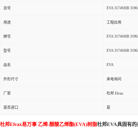
EVA 3174SHB 319
货号
用途
工程应用
EVA 3174SHB 319
牌号
EVA 3174SHB 319
型号
EVA
品名
外形尺寸
来电询问
厂家
杜邦 Elvax
是否进口
是
杜邦Elvax易万事 乙烯-醋酸乙烯酯(EVA)树脂
杜邦EVA具固有