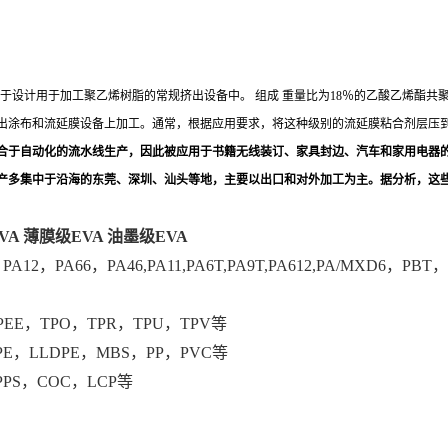
，可用于设计用于加工聚乙烯树脂的常规挤出设备中。
组成
重量比为18％的乙酸乙烯酯共
出涂布和流延膜设备上加工。通常，根据应用要求，将这种级别的流延膜粘合剂层压
适合于自动化的流水线生产，因此被应用于书籍无线装订、家具封边、汽车和家用电器
多集中于沿海的东莞、深圳、汕头等地，主要以出口和对外加工为主。据分析，这些厂家每
VA 薄膜级EVA 油墨级EVA
12，PA66，PA46,PA11,PA6T,PA9T,PA612,PA/MXD6，PB
PEE，TPO，TPR，TPU，TPV等
PE，LLDPE，MBS，PP，PVC等
PPS，COC，LCP等