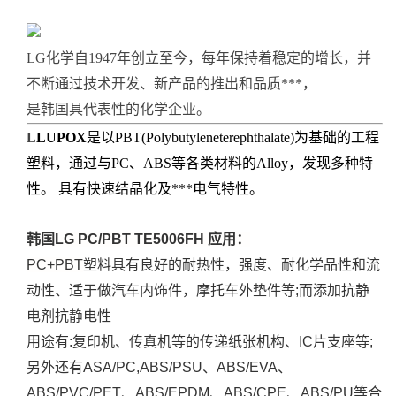
LG化学自1947年创立至今，每年保持着稳定的增长，并
不断通过技术开发、新产品的推出和品质***，
是韩国具代表性的化学企业。
L
LUPOX
是以PBT(Polybutyleneterephthalate)为基础的工程
塑料，通过与PC、ABS等各类材料的Alloy，发现多种特
性。 具有快速结晶化及***电气特性。
韩国LG PC/PBT TE5006FH 应用：
PC+PBT
塑料具有良好的耐热性，强度、耐化学品性和流
动性、适于做汽车内饰件，摩托车外垫件等;而添加抗静
电剂抗静电性
用途有:复印机、传真机等的传递纸张机构、IC片支座等;
另外还有
ASA/PC,
ABS/PSU、ABS/EVA、
ABS/PVC/PET、ABS/EPDM、ABS/CPE、ABS/PU等合