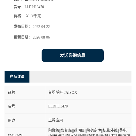
货号：
LLDPE 3470
价格：
￥13/千克
发布日期：
2022-04-22
更新日期：
2026-08-06
发送咨询信息
产品详请
品牌
台塑塑料 TAISOX
LLDPE 3470
货号
用途
工程应用
阻燃级|||增韧级|||透明级|||热稳定性|||抗紫外线|||导电