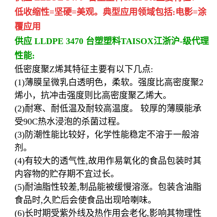
低收缩性=坚硬=美观。典型应用领域包括:电影=涂
覆应用
供应 LLDPE 3470 台塑塑料TAISOX
江浙沪-级代理
性能:
低密度聚Z烯其特征主要有以下几点:
(1)薄膜呈微乳白透明色，柔软。强度比高密度聚2
烯小，抗冲击强度则比高密度聚乙烯大。
(2)耐寒、耐低温及耐较高温度。 较厚的薄膜能承
受90C热水浸泡的杀菌过程。
(3)防潮性能比较好，化学性能稳定不溶于一般溶
剂。
(4)有较大的透气性,故用作易氧化的食品包装时其
内容物的贮存期不宜过长。
(5)耐油脂性较差,制品能被缓慢溶涨。包装含油脂
食品时,久贮后会使食品出现哈喇味。
(6)长时期受紫外线及热作用会老化,影响其物理性