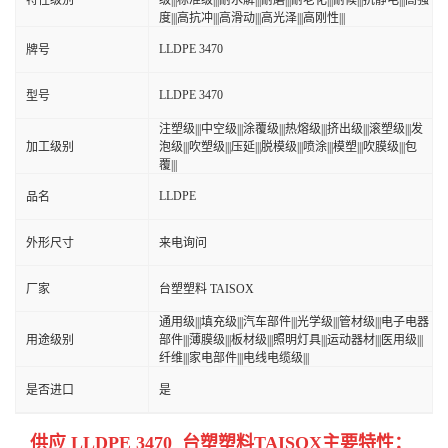
特性级别
级|||标准级|||耐水解|||耐磨|||耐老化|||耐候|||抗静电|||高强
度|||高抗冲|||高滑动|||高光泽|||高刚性|||
LLDPE 3470
牌号
LLDPE 3470
型号
注塑级|||中空级|||涂覆级|||热熔级|||挤出级|||滚塑级|||发
加工级别
泡级|||吹塑级|||压延|||脱模级|||喷涂|||模塑|||吹膜级|||包
覆|||
LLDPE
品名
外形尺寸
来电询问
厂家
台塑塑料 TAISOX
通用级|||填充级|||汽车部件|||光学级|||管材级|||电子电器
用途级别
部件|||薄膜级|||板材级|||照明灯具|||运动器材|||医用级|||
纤维|||家电部件|||电线电缆级|||
是否进口
是
供应 LLDPE 3470 台塑塑料TAISOX
主要特性：