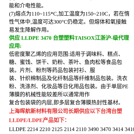
能和介电性能。
(7)熔点为110~115*C,加工温度为150~210C，若在惰
性气体中,温度可达300°C仍稳定。但熔体和氧接触
易发生降解作用。
供应 LLDPE 3470 台塑塑料TAISOX
江浙沪-级代理
应用:
低密度聚乙烯的应用范围:适用于调味料、糕点、
糖、蜜饯、饼干、奶粉、茶叶、鱼肉松等食品包
装。片剂、粉剂等药品包装衬衫、服
装、针织棉制品及化纤制品等纤维制品包装。洗衣
粉、洗涤剂、化妆品等日化用品包装。由于单层PE
薄膜的机械性能较差所以通常用作
复合包装袋的内层,即多层复合薄膜热封性基材。
上海晖航新材料有限公司长期供应以下
台湾台塑
LLDPE/LDPE产品如下：
LLDPE 2214 2210 2125 2114 2110 3490 3470 3414 3