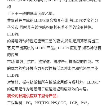
构
上不于一般的低密度聚乙烯。
共聚过程生成的LLDPE聚合物具有砒-般LDPE更窄的分
子分布,同时具有线性结构使其有着不同的流变特性。
LLDPE
的熔融流动特性适应新工艺的要求,特别是用薄膜挤出工
艺,可产出高质的LLDPE产品。LLDPE应用于 聚乙烯所有
的传统
市场,增强了抗伸、抗穿透、抗冲击和抗撕裂的性能。它
的优异的抗环境应力开裂性抗低温冲击性和抗翘曲性使
LLDPE
对管材、板材挤塑和所有模塑应用都有吸引力。LLDPE*
的应用是作为地膜用于废渣填埋和废液池的衬层。
我公司长期供应以下型号产品：
工程塑料：
PC，PBT,TPX,PPS,COC，LCP，PA6，