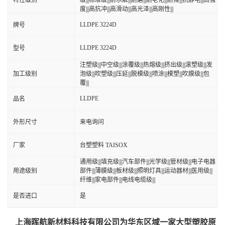
特性级别
级|||标准级|||耐水解|||耐磨|||耐老化|||耐候|||抗静电|||高强
度|||高抗冲|||高滑动|||高光泽|||高刚性|||
LLDPE 3224D
牌号
LLDPE 3224D
型号
注塑级|||中空级|||涂覆级|||热熔级|||挤出级|||滚塑级|||发
加工级别
泡级|||吹塑级|||压延|||脱模级|||喷涂|||模塑|||吹膜级|||包
覆|||
LLDPE
品名
外形尺寸
来电询问
厂家
台塑塑料 TAISOX
通用级|||填充级|||汽车部件|||光学级|||管材级|||电子电器
用途级别
部件|||薄膜级|||板材级|||照明灯具|||运动器材|||医用级|||
纤维|||家电部件|||电线电缆级|||
是否进口
是
上海晖航新材料科技有限公司为华东区域一家大型塑胶原