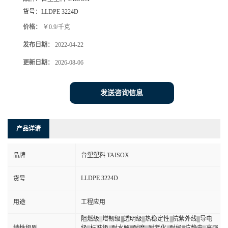
货号：
LLDPE 3224D
价格：
￥0.9/千克
发布日期：
2022-04-22
更新日期：
2026-08-06
发送咨询信息
产品详请
品牌
台塑塑料 TAISOX
LLDPE 3224D
货号
用途
工程应用
阻燃级|||增韧级|||透明级|||热稳定性|||抗紫外线|||导电