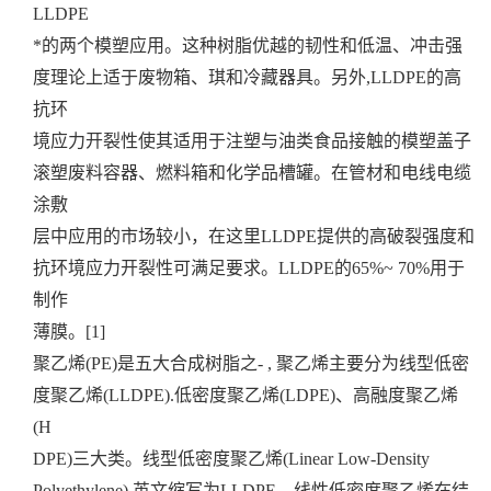
LLDPE
*的两个模塑应用。这种树脂优越的韧性和低温、冲击强
度理论上适于废物箱、琪和冷藏器具。另外,LLDPE的高
抗环
境应力开裂性使其适用于注塑与油类食品接触的模塑盖子
滚塑废料容器、燃料箱和化学品槽罐。在管材和电线电缆
涂敷
层中应用的市场较小，在这里LLDPE提供的高破裂强度和
抗环境应力开裂性可满足要求。LLDPE的65%~ 70%用于
制作
薄膜。[1]
聚乙烯(PE)是五大合成树脂之- , 聚乙烯主要分为线型低密
度聚乙烯(LLDPE).低密度聚乙烯(LDPE)、高融度聚乙烯
(H
DPE)三大类。线型低密度聚乙烯(Linear Low-Density
Polyethylene),英文缩写为LLDPE。线性低密度聚乙烯在结