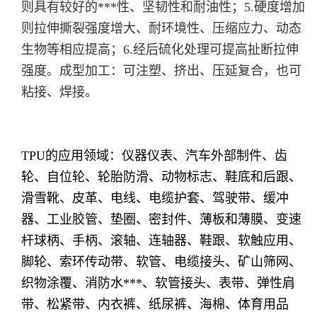
则具有较好的***性、坚韧性和耐油性；5.硬度增加
则拉伸撕裂强度增大、耐环境性、压缩应力、动态
生物等相应提高；6.经后硫化处理可提高扯断拉伸
强度。成型加工：可注塑、挤出、压延复合，也可
粘接、焊接。
TPU的应用领域：仪器仪表、汽车外部制件、齿
轮、自位轮、轮胎防滑、动物标志、鞋底和后跟、
滑雪靴、皮革、电线、电缆护套、驾驶带、缓冲
器、工业胶管、垫圈、密封件、薄板和薄膜、变速
杆球柄、手柄、滚轴、连轴器、鞋跟、软触应用、
脚轮、索环传动带、软管、电缆接头、矿山筛网、
织物涂覆、消防水***、软管接头、表带、弹性肩
带、松紧带、内衣裤、纸尿裤、海棉、体育用品