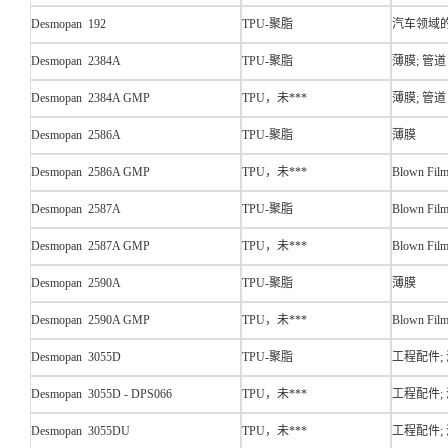
Desmopan 192
TPU-聚脂
汽车领域的
Desmopan 2384A
TPU-聚脂
薄膜; 管道
Desmopan 2384A GMP
TPU，未***
薄膜; 管道
Desmopan 2586A
TPU-聚脂
薄膜
Desmopan 2586A GMP
TPU，未***
Blown Fil
Desmopan 2587A
TPU-聚脂
Blown Fil
Desmopan 2587A GMP
TPU，未***
Blown Fil
Desmopan 2590A
TPU-聚脂
薄膜
Desmopan 2590A GMP
TPU，未***
Blown Fil
Desmopan 3055D
TPU-聚脂
工程配件;
Desmopan 3055D - DPS066
TPU，未***
工程配件;
Desmopan 3055DU
TPU，未***
工程配件;