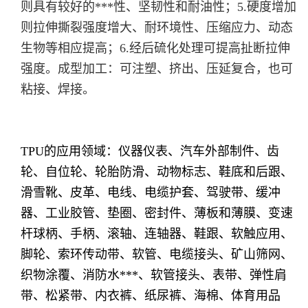
则具有较好的***性、坚韧性和耐油性；5.硬度增加
则拉伸撕裂强度增大、耐环境性、压缩应力、动态
生物等相应提高；6.经后硫化处理可提高扯断拉伸
强度。成型加工：可注塑、挤出、压延复合，也可
粘接、焊接。
TPU的应用领域：仪器仪表、汽车外部制件、齿
轮、自位轮、轮胎防滑、动物标志、鞋底和后跟、
滑雪靴、皮革、电线、电缆护套、驾驶带、缓冲
器、工业胶管、垫圈、密封件、薄板和薄膜、变速
杆球柄、手柄、滚轴、连轴器、鞋跟、软触应用、
脚轮、索环传动带、软管、电缆接头、矿山筛网、
织物涂覆、消防水***、软管接头、表带、弹性肩
带、松紧带、内衣裤、纸尿裤、海棉、体育用品