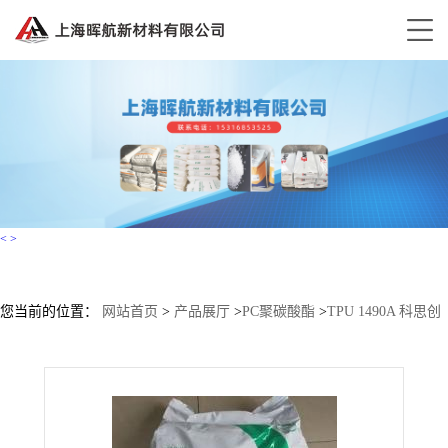
<
>
您当前的位置：
网站首页
>
产品展厅
>
PC聚碳酸酯
>
TPU 1490A 科思创
（拜耳）汽车应用