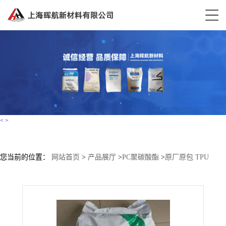
<
>
您当前的位置：
网站首页
>
产品展厅
>
PC聚碳酸酯
>
原厂原包 TPU
UT7-85AU10 科思创（拜耳）