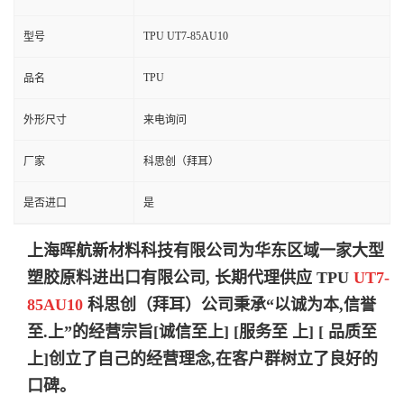
TPU UT7-85AU10
型号
TPU
品名
外形尺寸
来电询问
厂家
科思创（拜耳）
是否进口
是
上海晖航新材料科技有限公司为华东区域一家大型
塑胶原料进出口有限公司, 长期代理
供应 TPU
UT7-
85AU10
科思创（拜耳）
公司秉承“以诚为本,信誉
至.上”的经营宗旨[诚信至上] [服务至 上] [ 品质
至
上]创立了自己的经营理念,在客户群树立了良好的
口碑。