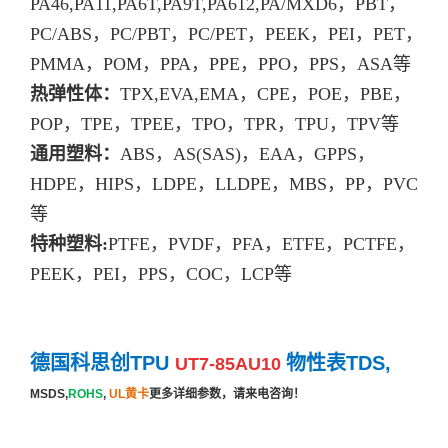
PA46,PA11,PA6T,PA9T,PA612,PA/MXD6，PBT，
PC/ABS，PC/PBT，PC/PET，PEEK，PEI，PET，
PMMA，POM，PPA，PPE，PPO，PPS，ASA等
热弹性体：
TPX,EVA,EMA，CPE，POE，PBE，
POP，TPE，TPEE，TPO，TPR，TPU，TPV等
通用塑料：
ABS，AS(SAS)，EAA，GPPS，
HDPE，HIPS，LDPE，LLDPE，MBS，PP，PVC
等
特种塑料:
PTFE，PVDF，PFA，ETFE，PCTFE，
PEEK，PEI，PPS，COC，LCP等
德国科思创TPU
物性表TDS,
UT7-85AU10
MSDS,
ROHS
,
UL黄卡
更多详细参数，请来电咨询！