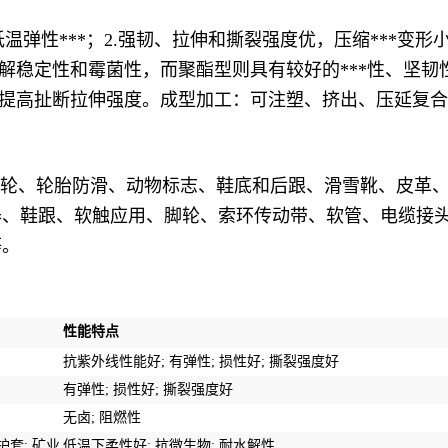
低温弹性***；2.强韧、拉伸和撕裂强度优，压缩***变
解稳定性和霉菌性，而聚酯型则具有较好的***性、坚韧
可提高扯断拉伸强度。成型加工：可注塑、挤出、压延复
位轮、轮胎防滑、动物标志、鞋底和后跟、滑雪靴、皮革
、鞋跟、软触应用、脚轮、索环传动带、软管、电缆接头
等。
性能特点
抗紫外线性能
好
;
有弹性
;
损性
好
;
撕裂强度好
有弹性
;
损性
好
;
撕裂强度好
无卤
;
阻燃性
护套
;
矿业
低温下柔性好
;
抗微生物
;
耐水解性