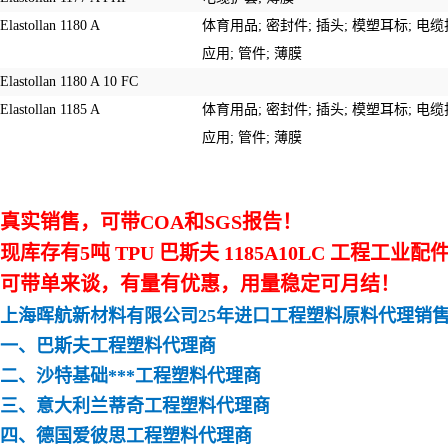
Elastollan 1180 A
体育用品
;
密封件
;
插头
;
模塑耳标
;
电缆
应用
;
管件
;
薄膜
Elastollan 1180 A 10 FC
Elastollan 1185 A
体育用品
;
密封件
;
插头
;
模塑耳标
;
电缆
应用
;
管件
;
薄膜
真实
销售，可带
COA和SGS报告！
现库存有5吨 TPU 巴斯夫
1185A10LC
工程工业配
可带单来谈，
有
量有优惠，用量稳定可月结！
上海晖航新材料有限公司
25年进口工程塑料原料代理销
一、
巴斯夫
工程塑料代理商
二、沙特基础***工程塑料代理商
三、意大利兰蒂奇工程塑料代理商
四、德国爱彼思工程塑料代理商