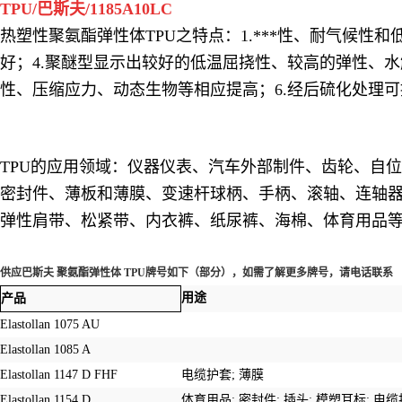
TPU/巴斯夫/1185A10LC
热塑性聚氨酯弹性体TPU之特点：1.***性、耐气候性和
好；4.聚醚型显示出较好的低温屈挠性、较高的弹性、水
性、压缩应力、动态生物等相应提高；6.经后硫化处理
TPU的应用领域：仪器仪表、汽车外部制件、齿轮、自
密封件、薄板和薄膜、变速杆球柄、手柄、滚轴、连轴器
弹性肩带、松紧带、内衣裤、纸尿裤、海棉、体育用品
供应巴斯夫 聚氨酯弹性体 TPU牌号如下（部分），如需了解更多牌号，请电话联系
用途
产品
Elastollan 1075 AU
Elastollan 1085 A
Elastollan 1147 D FHF
电缆护套
;
薄膜
Elastollan 1154 D
体育用品
;
密封件
;
插头
;
模塑耳标
;
电缆