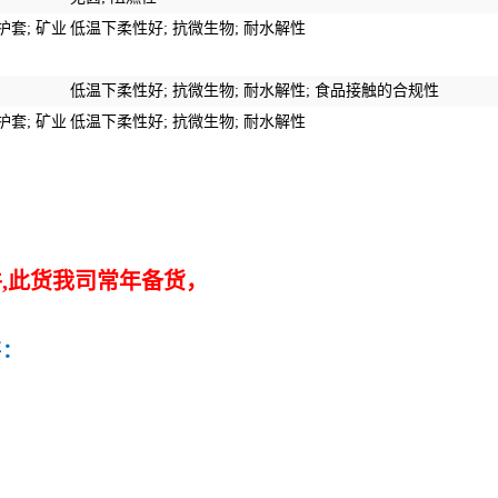
护套
;
矿业
低温下柔性好
;
抗微生物
;
耐水解性
低温下柔性好
;
抗微生物
;
耐水解性
;
食品接触的合规性
护套
;
矿业
低温下柔性好
;
抗微生物
;
耐水解性
件
,此货我司常年备货，
售：