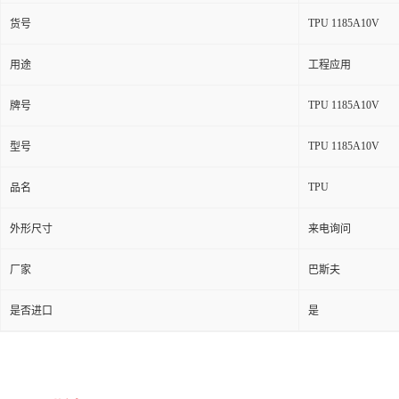
TPU 1185A10V
货号
用途
工程应用
TPU 1185A10V
牌号
TPU 1185A10V
型号
TPU
品名
外形尺寸
来电询问
厂家
巴斯夫
是否进口
是