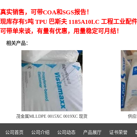
真实
销售，可带
COA和SGS报告！
现库存有5吨 TPU 巴斯夫
1185A10LC
工程工业配
可带单来谈，
有
量有优惠，用量稳定可月结！
相关产品：
茂金属MLLDPE 0015XC 0019XC 现货
供应P
公司首页
公司介绍
公司动态
产品展厅
证书荣誉