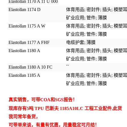
Elastollan 1170 A 11 U 000
Elastollan 1174 D
体育用品;
密封件
;
插头
;
模塑
矿业应用
;
管件
;
薄膜
Elastollan 1175 A W
体育用品;
密封件
;
插头
;
模塑
矿业应用
;
管件
;
薄膜
Elastollan 1177 A FHF
电缆护套;
薄膜
Elastollan 1180 A
体育用品;
密封件
;
插头
;
模塑
矿业应用
;
管件
;
薄膜
``
Elastollan 1180 A 10 FC
Elastollan 1185 A
体育用品;
密封件
;
插头
;
模塑
矿业应用
;
管件
;
薄膜
真实
销售，可带
COA和SGS报告！
现库存有5吨 TPU 巴斯夫
1185A10LC
工程工业配件
,此货
我司常年备货，
可带单来谈，
有
量有优惠，用量稳定可月结！