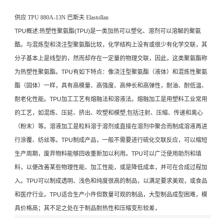
供应 TPU 880A-13N 巴斯夫 Elastollan
TPU概述:热塑性聚氨酯(TPU)是一类加热可以塑化、溶剂可以溶解的聚氨
酷。与混炼型和浇注型聚氨酯比较，化学结构上没有或很少有化学交联，其
分子基本上是线型的，然而却存在一定量的物理交联，因此，这类聚氨酯称
为热塑性聚氨酯。TPU有如下特点：像浇注型聚氨酯（液体）和混炼性聚氨
酯（固体）一样，具有高模量、高强度、高伸长和高弹性，耐油、耐低温、
耐老化性能。TPU加工工艺有熔融法和溶液法。熔融加工是用塑料工业常用
的工艺，如混炼、压延、挤出、吹塑和模塑,包括注射、压缩、传递和离心
（粉末）等。溶液加工是粒料溶于溶剂或直接在溶剂中聚合而制成溶液再进
行涂覆、纺丝等。TPU制成产品，一般不需要进行硫化交联反应，可以缩短
生产周期，废弃物料能够回收重新加以利用。TPU可以广泛使用助剂和填
料，以便改善某些物理性能、加工性能，或是降低成本，并可在合成过程加
入。TPU可以制成透明、浅色和纯度很高的制品，以满足要求美观，或食品
和医疗行业。TPU适合生产小件但数量可观的制品，大型制品成型困难，模
具价格高；其不足之处在于制品耐热性和压缩变形较差，