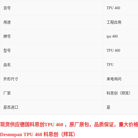
TPU 460
货号
用途
工程应用
tpu 460
牌号
TPU 460
型号
TPU
品名
外形尺寸
来电询问
厂家
科思创（拜耳）
是否进口
是
现货供应德国科思创TPU
460
，
原厂原包，品质保证，量大价
Desmopan TPU 460 科思创（拜耳）