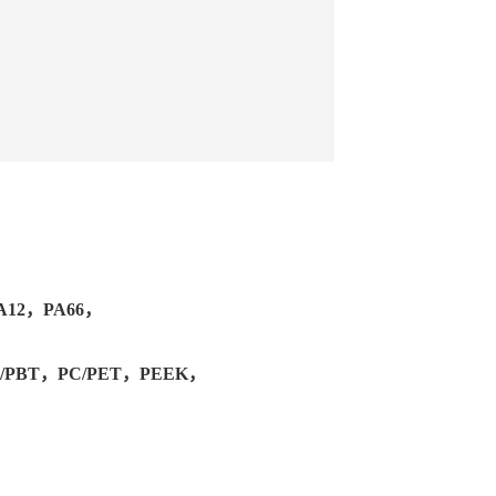
A12，PA66，
PC/PBT，PC/PET，PEEK，