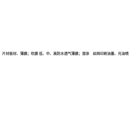
流延 片材板材、薄膜；吹膜 低、中、高防水透气薄膜；溶涂 丝网印刷油墨、光油喷