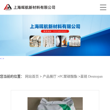
<
>
您当前的位置：
网站首页
>
产品展厅
>
PC聚碳酸酯
>
直销 Desmopan
TPU 395X 科思创（拜耳）