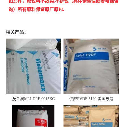
拍25件，原包料不散卖.不拆包（具体请微信或者电话咨
询）所有原料保证原厂原包.
相关产品：
茂金属MLLDPE 0015XC
供应PVDF 5120 美国苏威
0019XC 现货