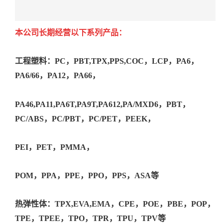
本公司长期经营以下系列产品：
工程塑料：PC，PBT,TPX,PPS,COC，LCP，PA6，
PA6/66，PA12，PA66，
PA46,PA11,PA6T,PA9T,PA612,PA/MXD6，PBT，
PC/ABS，PC/PBT，PC/PET，PEEK，
PEI，PET，PMMA，
POM，PPA，PPE，PPO，PPS，ASA等
热弹性体：TPX,EVA,EMA，CPE，POE，PBE，POP，
TPE，TPEE，TPO，TPR，TPU，TPV等