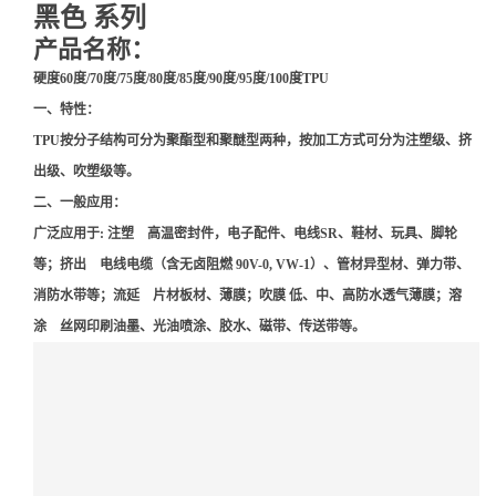
黑色 系列
产品名称：
硬度60度/70度/75度/80度/85度/90度/95度/100度TPU
一、特性：
TPU按分子结构可分为聚酯型和聚醚型两种，按加工方式可分为注塑级、挤
出级、吹塑级等。
二、一般应用：
广泛应用于: 注塑 高温密封件，电子配件、电线SR、鞋材、玩具、脚轮
等；挤出 电线电缆（含无卤阻燃 90V-0, VW-1）、管材异型材、弹力带、
消防水带等；流延 片材板材、薄膜；吹膜 低、中、高防水透气薄膜；溶
涂 丝网印刷油墨、光油喷涂、胶水、磁带、传送带等。