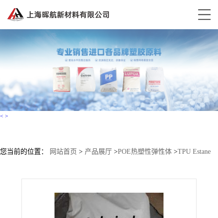
<
>
您当前的位置：
网站首页
>
产品展厅
>
POE热塑性弹性体
>
TPU Estane
2103-65D