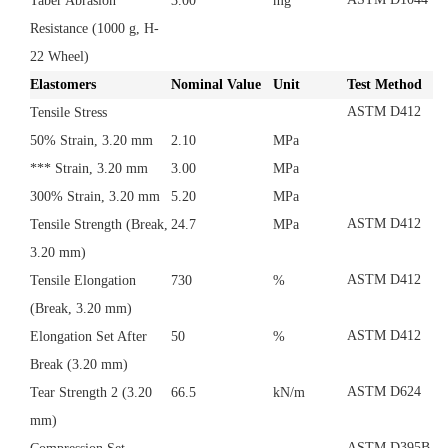
Taber Abrasion
3.00
mg
Resistance
(1000 g, H-
22 Wheel)
Elastomers
Nominal Value
Unit
Test Method
ASTM D412
Tensile Stress
50% Strain, 3.20 mm
2.10
MPa
*** Strain, 3.20 mm
3.00
MPa
300% Strain, 3.20 mm
5.20
MPa
ASTM D412
Tensile Strength
(Break,
24.7
MPa
3.20 mm)
ASTM D412
Tensile Elongation
730
%
(Break, 3.20 mm)
ASTM D412
Elongation Set After
50
%
Break
(3.20 mm)
ASTM D624
Tear Strength
2
(3.20
66.5
kN/m
mm)
ASTM D395B