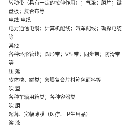
转动带（具有一定的拉伸作用）；气垫；膜片；键
盘板；复合布等
电线·电缆
电力通信电缆；计算机配线；汽车配线；勘探电缆
等
其他
各种环形管线；圆形带；V型带；同步带；防滑带
等
压 延
软体槽、罐类；薄膜复合片材箱包面料等
吹 塑
各种车辆用箱类；各种容器类
吹 膜
超薄、宽幅薄膜（医疗、卫生用品）
溶 液