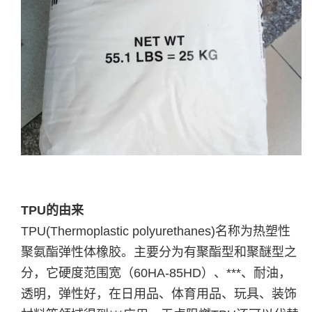
TPU的由来
TPU(Thermoplastic polyurethanes)名称为热塑性
聚氨酯弹性体橡胶。主要分为有聚酯型和聚醚型之
分，它硬度范围宽（60HA-85HD）、***、耐油，
透明，弹性好，在日用品、体育用品、玩具、装饰