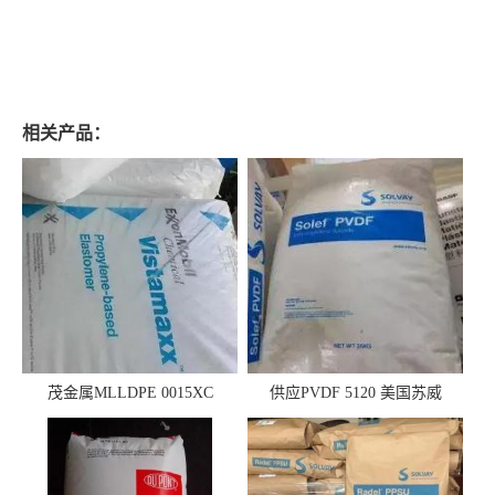
相关产品：
茂金属MLLDPE 0015XC
供应PVDF 5120 美国苏威
0019XC 现货