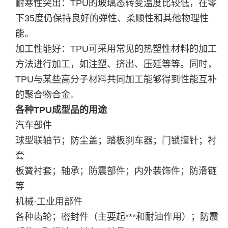
耐寒性突出：TPU的玻璃态转变温度比较低，在零
下35度仍保持良好的弹性、柔顺性和其他物理性
能。
加工性能好：TPU可采用常见的热塑性材料的加工
方法进行加工，如注塑、挤出、压延等等。同时，
TPU与某些高分子材料共同加工能够得到性能互补
的聚合物合金。
各种TPU成型品的用途
汽车部件
球型联轴节；防尘盖；踏板刹车器；门锁撞针；衬
套
板簧衬套；轴承；防震部件；内外装饰件；防滑链
等
机械·工业用部件
各种齿轮；密封件（主要起***和耐油作用）；防震