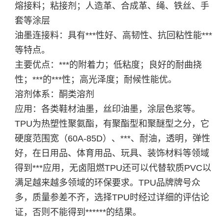
熔接料；粘接剂；人造革、合成革、绳、铁丝、手
套等涂层
油墨连接料：具有***性好、高韧性、抗回粘性能***
等特点。
主要优点：***的附着力；低粘度；良好的耐曲挠
性；***的***性；高光泽度；耐候性能优。
溶剂体系：酮类溶剂
应用：各类鞋材油墨，丝印油墨，涂层色浆等。
TPU为热塑性聚氨酯，有聚酯型和聚醚型之分，它
硬度范围宽（60A-85D）、***、耐油，透明，弹性
好，在日用品、体育用品、玩具、装饰材料等领域
得到***应用，无卤阻燃TPU还可以代替软质PVC以
满足越来越多领域的环保要求。TPU品牌牌号众
多，质量参差不齐，选择TPU时经过详细的评估论
证，否则不能得到******的结果。