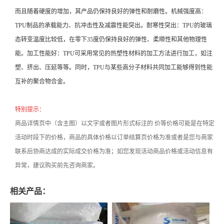
而且随着硬度的增加，其产品仍保持良好的弹性和耐磨性。机械强度高：
TPU制品的承载能力、抗冲击性及减震性能突出。耐寒性突出：TPU的玻璃
态转变温度比较低，在零下35度仍保持良好的弹性、柔顺性和其他物理性
能。加工性能好：TPU可采用常见的热塑性材料的加工方法进行加工，如注
塑、挤出、压延等等。同时，TPU与某些高分子材料共同加工能够得到性能
互补的聚合物合金。
特别提示：
商品详情页中（含主图）以文字或者图片形式标注的 价等价格可能是在特定
活动时段下的价格，商品的具体价格以订单结算页价格为准或者是您与商家
联系后协商达成的实际成交价格为准；如您发现活动商品价格或活动信息有
异常，建议购买前先咨询商家。
相关产品：