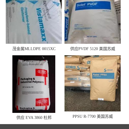
茂金属MLLDPE 0015XC
供应PVDF 5120 美国苏威
0019XC 现货
PPSU R-7700 美国苏威
供应 EVA 3860 杜邦