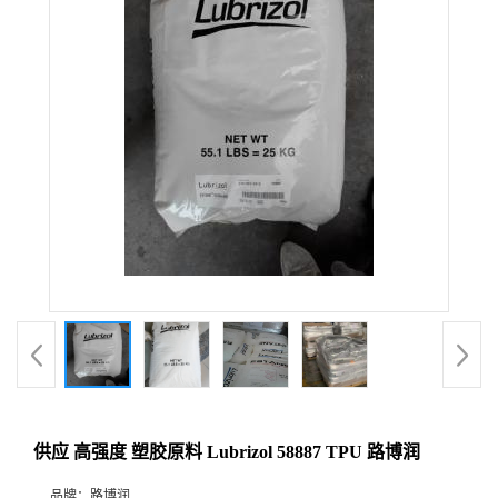
供应 高强度 塑胶原料 Lubrizol 58887 TPU 路博润
品牌：
路博润