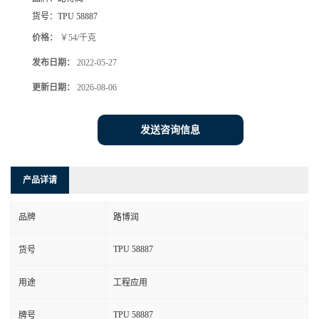
货号：
TPU 58887
价格：
￥54/千克
发布日期：
2022-05-27
更新日期：
2026-08-06
发送咨询信息
产品详请
品牌
路博润
TPU 58887
货号
用途
工程应用
TPU 58887
牌号