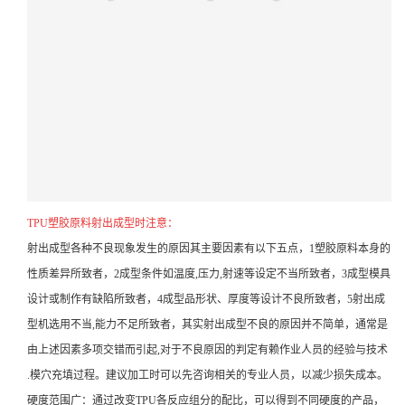
TPU塑胶原料射出成型时注意：
射出成型各种不良现象发生的原因其主要因素有以下五点，1塑胶原料本身的
性质差异所致者，2成型条件如温度,压力,射速等设定不当所致者，3成型模具
设计或制作有缺陷所致者，4成型品形状、厚度等设计不良所致者，5射出成
型机选用不当,能力不足所致者，其实射出成型不良的原因并不简单，通常是
由上述因素多项交错而引起,对于不良原因的判定有赖作业人员的经验与技术
.模穴充填过程。建议加工时可以先咨询相关的专业人员，以减少损失成本。
硬度范围广：通过改变TPU各反应组分的配比，可以得到不同硬度的产品，