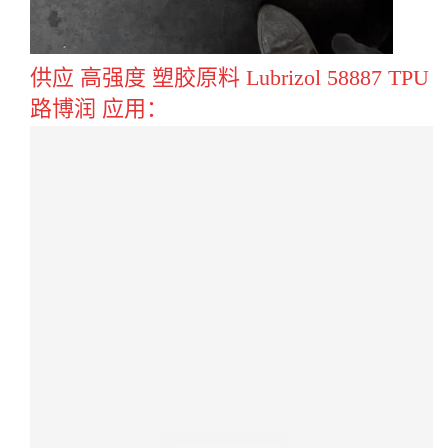
供应 高强度 塑胶原料 Lubrizol
58887
TPU
路博润 应用：