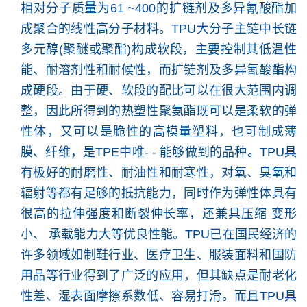
相对分子质量为61 ~400的扩链剂及多异氰酸酯加
成聚合的线性高分子材料。TPU大分子主链中长链
多元醇(聚醚或聚酯)构成软段，主要控制其低温性
能、耐溶剂性和耐候性，而扩链剂及多异氰酸酯构
成硬段。由于硬、软段的配比可以在很大范围内调
整，因此所得到的热塑性聚氨酯既可以是柔软的弹
性体，又可以是脆性的高模量塑料，也可制成薄
膜、纤维，是TPE中唯- - 能够做到的品种。TPU具
有极好的耐磨性、耐油性和耐寒性，对氧、臭氧和
辐射等都有足够的抵抗能力，同时作为弹性体具有
很高的拉伸强度和断裂伸长率，还兼具压缩 变形
小、 承载能力大等优良性能。TPU已在国民经济的
许多领域如制鞋行业、医疗卫生、服装面料和国防
用品等行业得到了广泛的应用，但其缺点是耐老化
性差、湿表面摩擦系数低、容易打滑。而且TPU具