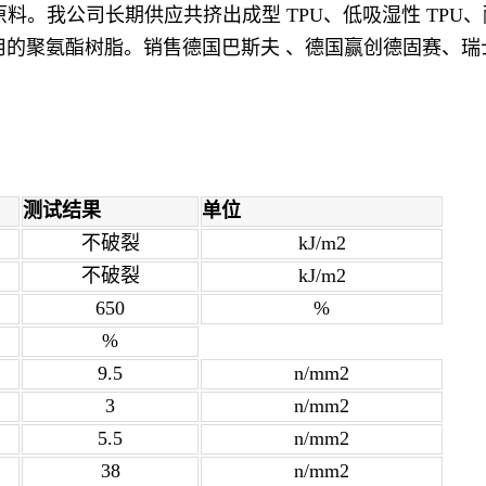
料。我公司长期供应共挤出成型 TPU、低吸湿性 TPU、
性应用的聚氨酯树脂。销售德国巴斯夫 、德国赢创德固赛、
测试结果
单位
不破裂
kJ/m2
不破裂
kJ/m2
650
%
%
9.5
n/mm2
3
n/mm2
5.5
n/mm2
38
n/mm2