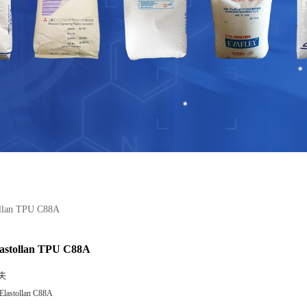
lan TPU C88A
stollan TPU C88A
夫
Elastollan C88A