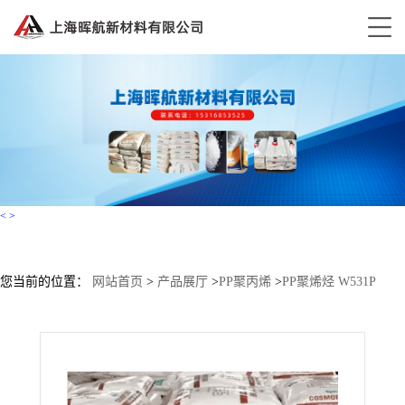
<
>
您当前的位置：
网站首页
>
产品展厅
>
PP聚丙烯
>
PP聚烯烃 W531P
W531PL