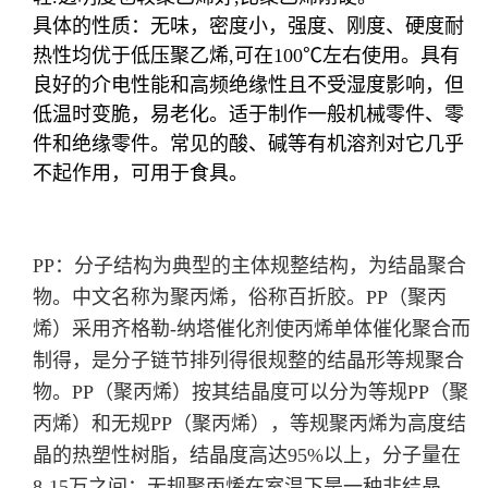
具体的性质：无味，密度小，强度、刚度、硬度耐
热性均优于低压聚乙烯,可在100℃左右使用。具有
良好的介电性能和高频绝缘性且不受湿度影响，但
低温时变脆，易老化。适于制作一般机械零件、零
件和绝缘零件。常见的酸、碱等有机溶剂对它几乎
不起作用，可用于食具。
PP：分子结构为典型的主体规整结构，为结晶聚合
物。中文名称为聚丙烯，俗称百折胶。PP（聚丙
烯）采用齐格勒-纳塔催化剂使丙烯单体催化聚合而
制得，是分子链节排列得很规整的结晶形等规聚合
物。PP（聚丙烯）按其结晶度可以分为等规PP（聚
丙烯）和无规PP（聚丙烯），等规聚丙烯为高度结
晶的热塑性树脂，结晶度高达95%以上，分子量在
8-15万之间；无规聚丙烯在室温下是一种非结晶