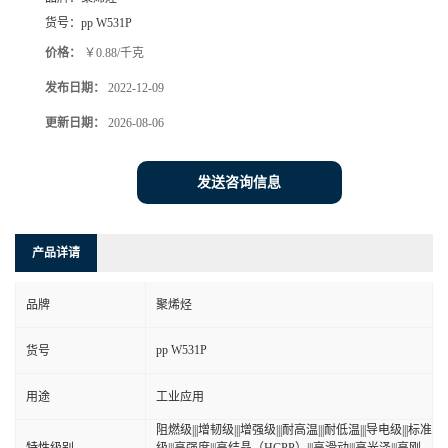
货号：
pp W531P
价格：
￥0.88/千克
发布日期：
2022-12-09
更新日期：
2026-08-06
发送咨询信息
产品详请
品牌
聚烯烃
pp W531P
货号
用途
工业应用
阻燃级|||增韧级|||增强级|||耐高温|||耐低温|||导电级|||标准