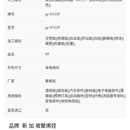
特性级别
级|||高强度|||高结晶（HCPP）|||高滑动|||高光泽|||高刚
性|||
pp W531P
牌号
pp W531P
型号
注塑级|||热熔级|||拉丝级|||挤出级|||压延|||脱模级|||喷涂|||
加工级别
模塑|||吹膜级|||包覆|||
PP
品名
外形尺寸
来电询问
厂家
聚烯烃
通用级|||填充级|||汽车部件|||管材级|||电子电器部件|||薄
用途级别
膜级|||照明灯具|||运动器材|||型材|||纤维|||流延膜专用料|||
家电部件|||电线电缆级|||
是否进口
否
品牌 新 加 坡聚烯烃