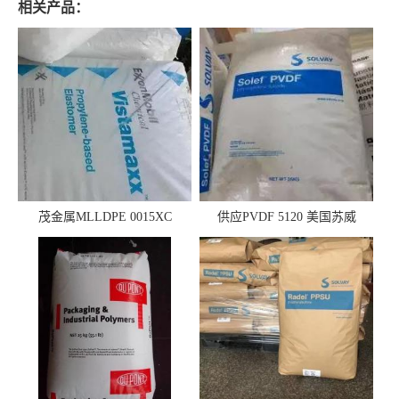
相关产品：
茂金属MLLDPE 0015XC
供应PVDF 5120 美国苏威
0019XC 现货