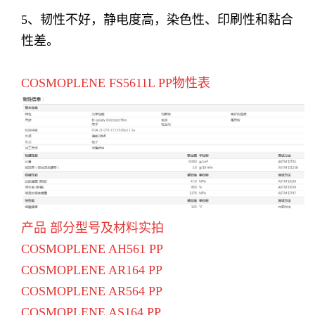
5、韧性不好，静电度高，染色性、印刷性和黏合
性差。
COSMOPLENE FS5611L PP物性表
产品 部分型号及材料实拍
COSMOPLENE AH561 PP
COSMOPLENE AR164 PP
COSMOPLENE AR564 PP
COSMOPLENE AS164 PP