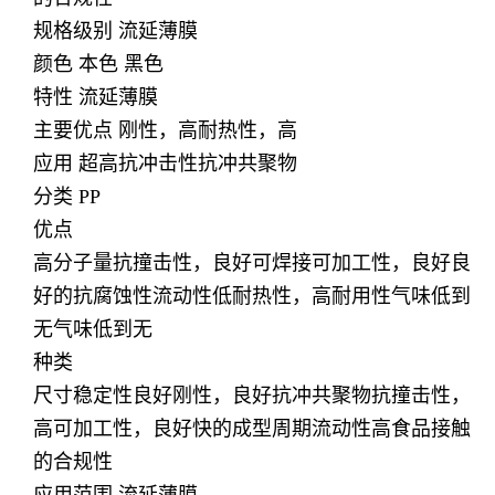
规格级别 流延薄膜
颜色 本色 黑色
特性 流延薄膜
主要优点 刚性，高耐热性，高
应用 超高抗冲击性抗冲共聚物
分类 PP
优点
高分子量抗撞击性，良好可焊接可加工性，良好良
好的抗腐蚀性流动性低耐热性，高耐用性气味低到
无气味低到无
种类
尺寸稳定性良好刚性，良好抗冲共聚物抗撞击性，
高可加工性，良好快的成型周期流动性高食品接触
的合规性