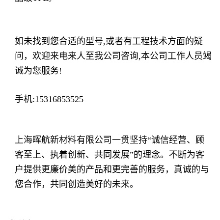
如未找到您合适的型号,或者有工程技术方面的疑
问，欢迎来电来人至我公司咨询,本公司工作人员竭
诚为您服务!
手机:15316853525
上海晖航新材料有限公司一贯坚持“诚信经营、顾
客至上、执着创新、共同发展”的理念。
不断为客
户提供更廉价美的产品和更完善的服务，真诚的与
您合作，共同创造美好的未来。