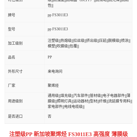
特性级别
级|||高强度|||高结晶（HCPP）|||高滑动|||高光泽|||高刚
性|||
pp FS3011E3
牌号
pp FS3011E3
型号
注塑级|||热熔级|||拉丝级|||挤出级|||压延|||脱模级|||喷涂|||
加工级别
模塑|||吹膜级|||包覆|||
PP
品名
外形尺寸
来电询问
厂家
聚烯烃
通用级|||填充级|||汽车部件|||管材级|||电子电器部件|||薄
用途级别
膜级|||照明灯具|||运动器材|||型材|||纤维|||流延膜专用料|||
家电部件|||电线电缆级|||
是否进口
否
注塑级PP 新加坡聚烯烃 FS3011E3 高强度 薄膜级