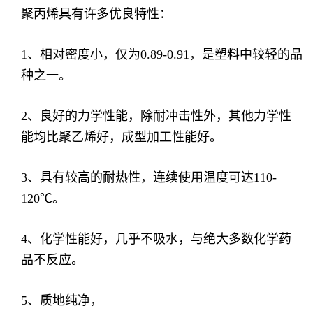
聚丙烯具有许多优良特性：
1、相对密度小，仅为0.89-0.91，是塑料中较轻的品
种之一。
2、良好的力学性能，除耐冲击性外，其他力学性
能均比聚乙烯好，成型加工性能好。
3、具有较高的耐热性，连续使用温度可达110-
120℃。
4、化学性能好，几乎不吸水，与绝大多数化学药
品不反应。
5、质地纯净，