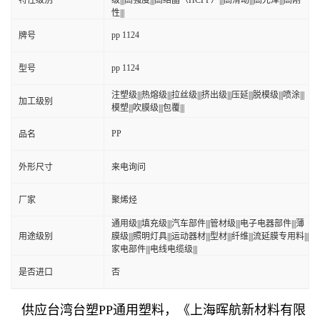
特性级别
级|||高强度|||高结晶（HCPP）|||高滑动|||高光泽|||高刚
性|||
pp 1124
牌号
pp 1124
型号
注塑级|||热熔级|||拉丝级|||挤出级|||压延|||脱模级|||喷涂|||
加工级别
模塑|||吹膜级|||包覆|||
PP
品名
外形尺寸
来电询问
厂家
聚烯烃
通用级|||填充级|||汽车部件|||管材级|||电子电器部件|||薄
用途级别
膜级|||照明灯具|||运动器材|||型材|||纤维|||流延膜专用料|||
家电部件|||电线电缆级|||
是否进口
否
供应台湾台塑PP通用塑料，《上海晖航新材料有限