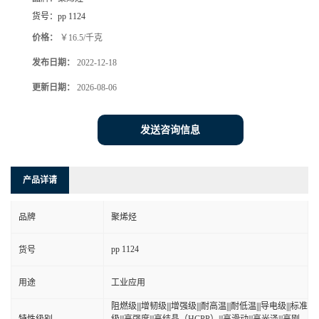
货号：
pp 1124
价格：
￥16.5/千克
发布日期：
2022-12-18
更新日期：
2026-08-06
发送咨询信息
产品详请
品牌
聚烯烃
pp 1124
货号
用途
工业应用
阻燃级|||增韧级|||增强级|||耐高温|||耐低温|||导电级|||标准