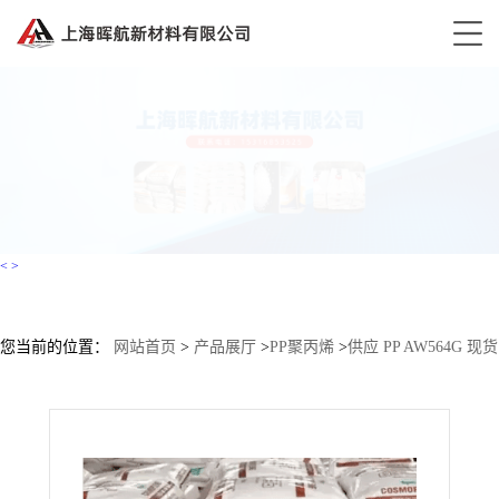
<
>
您当前的位置：
网站首页
>
产品展厅
>
PP聚丙烯
>
供应 PP AW564G 现货