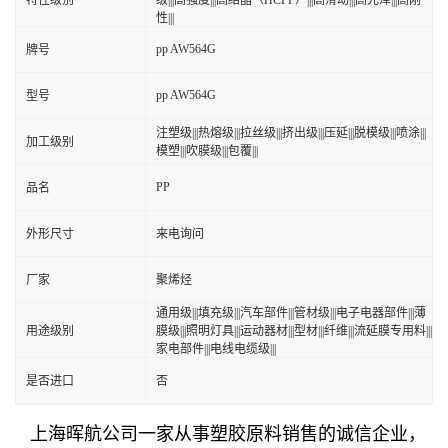
特性级别
级|||高强度|||高结晶（HCPP）|||高滑动|||高光泽|||高刚
性|||
pp AW564G
牌号
pp AW564G
型号
注塑级|||热熔级|||拉丝级|||挤出级|||压延|||脱模级|||喷涂|||
加工级别
模塑|||吹膜级|||包覆|||
PP
品名
外形尺寸
来电询问
厂家
聚烯烃
通用级|||填充级|||汽车部件|||管材级|||电子电器部件|||薄
用途级别
膜级|||照明灯具|||运动器材|||型材|||纤维|||流延膜专用料|||
家电部件|||电线电缆级|||
是否进口
否
上海晖航公司
一家从事塑胶原料销售的诚信企业，