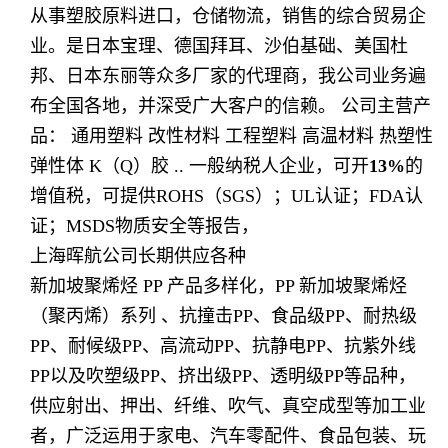
从事塑胶原料进口，仓储物流，销售的综合贸易企
业。是日本宝理、德国拜耳、沙伯基础、美国杜
邦、日本东丽等众多厂家的代理商，我公司业务遍
布全国各地，并深受广大客户的信赖。 公司主营产
品： 通用塑料 改性材料
工程塑料 高温材料 热塑性
弹性体 K（Q）胶
.. 一般纳税人企业，可开
13%
的
增值税，可提供ROHS（SGS）；UL认证；FDA认
证；MSDS物质安全等报告，
上海晖航公司长期供应各种
新加坡聚烯烃 PP 产品多样化，PP 新加坡聚烯烃
（聚丙烯）系列 、抗撞击PP、食品级PP、耐热级
PP、耐候级PP、高流动PP、抗静电PP、抗紫外线
PP以及吹塑级PP、挤出级PP、透明级PP等品种，
供应射出、押出、纤维、吹气、真空成型等加工业
者，广泛运用于家电、汽车零配件、食品包装、玩