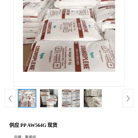
供应 PP AW564G 现货
品牌：
聚烯烃