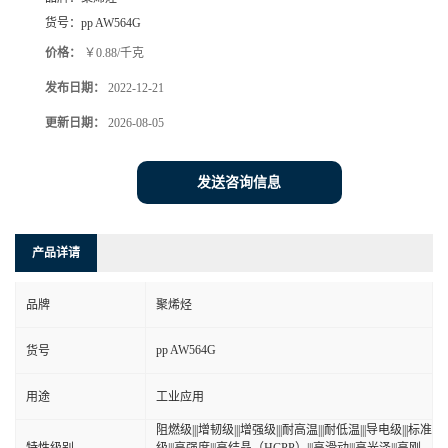
货号：
pp AW564G
价格：
￥0.88/千克
发布日期：
2022-12-21
更新日期：
2026-08-05
发送咨询信息
产品详请
品牌
聚烯烃
pp AW564G
货号
用途
工业应用
阻燃级|||增韧级|||增强级|||耐高温|||耐低温|||导电级|||标准