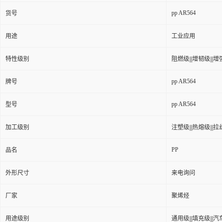
pp AR564
货号
用途
工业应用
特性级别
阻燃级|||增韧级|||增强
pp AR564
牌号
pp AR564
型号
加工级别
注塑级|||热熔级|||拉丝级
PP
品名
外形尺寸
来电询问
厂家
聚烯烃
用途级别
通用级|||填充级|||汽