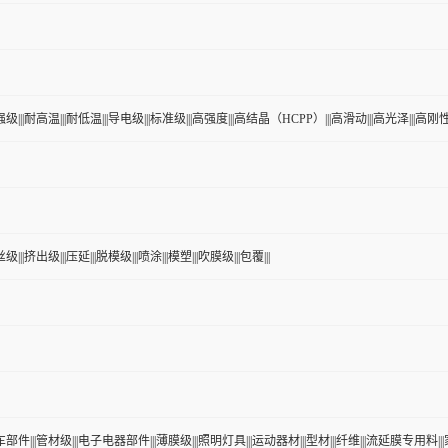
级|||耐高温|||耐低温|||导电级|||标准级|||高强度|||高结晶（HCPP）|||高滑动|||高光泽|||高刚性|
|||挤出级|||压延|||脱模级|||喷涂|||模塑|||吹膜级|||包覆|||
车部件|||管材级|||电子电器部件|||薄膜级|||照明灯具|||运动器材|||型材|||纤维|||流延膜专用料||