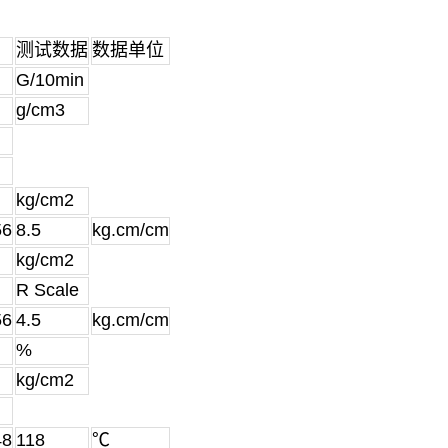
测试数据
数据单位
G/10min
g/cm3
kg/cm2
56
8.5
kg.cm/cm
kg/cm2
R Scale
56
4.5
kg.cm/cm
%
kg/cm2
48
118
℃