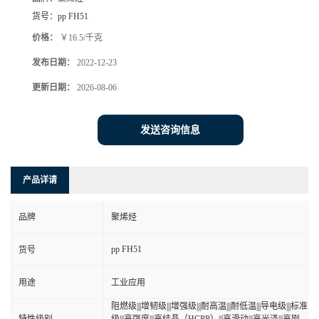
货号：
pp FH51
价格：
￥16.5/千克
发布日期：
2022-12-23
更新日期：
2026-08-06
发送咨询信息
产品详请
品牌
聚烯烃
pp FH51
货号
用途
工业应用
阻燃级|||增韧级|||增强级|||耐高温|||耐低温|||导电级|||标准