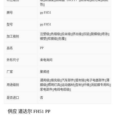
特性级别
级|||高强度|||高结晶（HCPP）|||高滑动|||高光泽|||高刚
性|||
pp FH51
牌号
pp FH51
型号
注塑级|||热熔级|||拉丝级|||挤出级|||压延|||脱模级|||喷涂|||
加工级别
模塑|||吹膜级|||包覆|||
PP
品名
外形尺寸
来电询问
厂家
聚烯烃
通用级|||填充级|||汽车部件|||管材级|||电子电器部件|||薄
用途级别
膜级|||照明灯具|||运动器材|||型材|||纤维|||流延膜专用料|||
家电部件|||电线电缆级|||
是否进口
否
供应 道达尔 FH51 PP