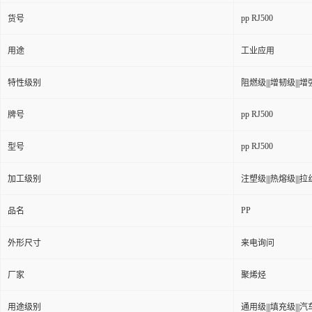
pp RJ500
货号
用途
工业应用
特性级别
阻燃级|||增韧级|||增强
pp RJ500
牌号
pp RJ500
型号
加工级别
注塑级|||热熔级|||拉丝级
PP
品名
外形尺寸
来电询问
厂家
聚烯烃
用途级别
通用级|||填充级|||汽