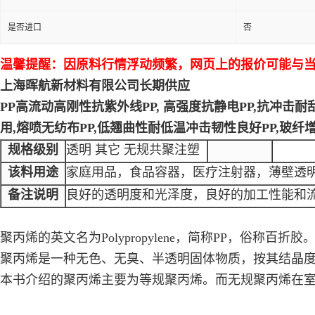
是否进口
否
温馨提醒：因原料行情浮动频繁，网页上的报价可能与当
上海晖航新材料有限公司长期供应
PP高流动高刚性抗紫外线PP, 高强度抗静电PP,抗冲击耐
用,熔喷无纺布PP,低翘曲性耐低温冲击韧性良好PP,玻
规格级别
透明 其它 无规共聚注塑
该料用途
家庭用品，食品容器，医疗注射器，薄壁透
备注说明
良好的透明度和光泽度，良好的加工性能和
聚丙烯的英文名为Polypropylene，简称PP，俗称百折胶
聚丙烯是一种无色、无臭、半透明固体物质，按其结晶度
本书介绍的聚丙烯主要为等规聚丙烯。而无规聚丙烯在室温