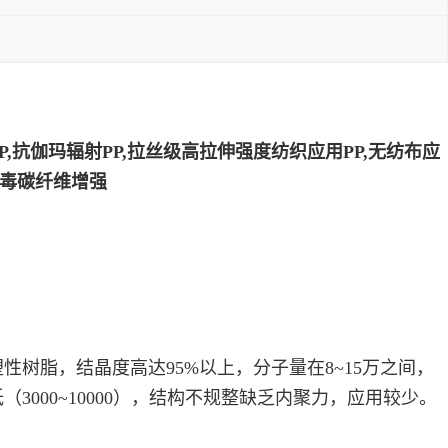
P,抗伽玛辐射PP,拉丝级高拉伸强度纺织应用PP,无纺布应
消毒碳纤维增强
树脂，结晶度高达95%以上，分子量在8~15万之间，
00~10000），结构不规整缺乏内聚力，应用较少。