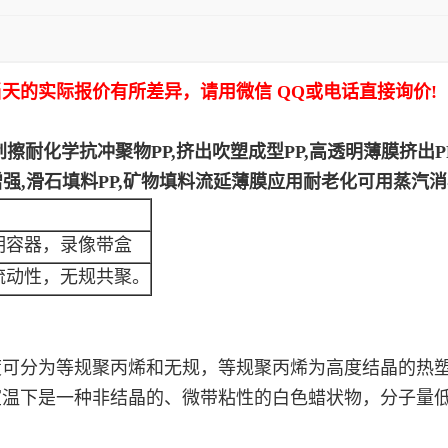
天的实际报价有所差异，请用微信 QQ或电话直接询价!
刮擦耐化学抗冲聚物PP,挤出吹塑成型PP,高透明薄膜挤出P
纤增强,滑石填料PP,矿物填料流延薄膜应用耐老化可用蒸汽
明容器，录像带盒
流动性，无规共聚。
。
可分为等规聚丙烯和无规，等规聚丙烯为高度结晶的热塑性
下是一种非结晶的、微带粘性的白色蜡状物，分子量低（30