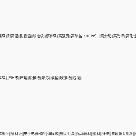
级|||耐高温|||耐低温|||导电级|||标准级|||高强度|||高结晶（HCPP）|||高滑动|||高光泽|||高刚性|
|||挤出级|||压延|||脱模级|||喷涂|||模塑|||吹膜级|||包覆|||
车部件|||管材级|||电子电器部件|||薄膜级|||照明灯具|||运动器材|||型材|||纤维|||流延膜专用料||