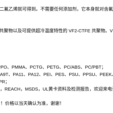
过聚合偏二氟乙烯就可得到。不需要任何添加剂，它本身就对
FP 共聚物以及可提供超冷温度特性的 VF2-CTFE 共聚物。VF
O、PMMA、PCTG、PETG、PC/ABS、PC/PBT；
9T、PA11、PA12、PEI、PES、PSU、PPSU、PEEK
PR；
EACH，MSDS，UL黄卡资料及检测报告，欢迎来电咨询：
考！价格以当天确认为准，谢谢！