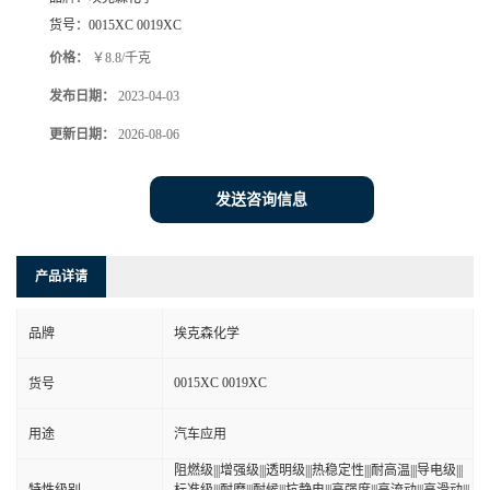
货号：
0015XC 0019XC
价格：
￥8.8/千克
发布日期：
2023-04-03
更新日期：
2026-08-06
发送咨询信息
产品详请
品牌
埃克森化学
0015XC 0019XC
货号
用途
汽车应用
阻燃级|||增强级|||透明级|||热稳定性|||耐高温|||导电级|||