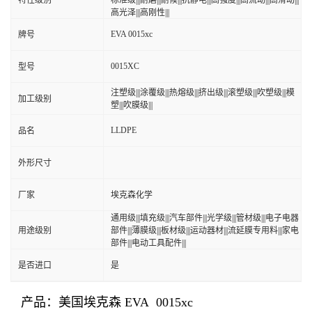
特性级别
标准级|||耐磨|||耐候|||抗静电|||高强度|||高流动|||高滑动|||
高光泽|||高刚性|||
EVA 0015xc
牌号
0015XC
型号
注塑级|||涂覆级|||热熔级|||挤出级|||滚塑级|||吹塑级|||模
加工级别
塑|||吹膜级|||
LLDPE
品名
外形尺寸
厂家
埃克森化学
通用级|||填充级|||汽车部件|||光学级|||管材级|||电子电器
用途级别
部件|||薄膜级|||板材级|||运动器材|||流延膜专用料|||家电
部件|||电动工具配件|||
是否进口
是
产品：美国埃克森 EVA 0015xc