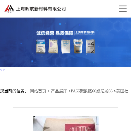
<
>
您当前的位置：
网站首页
>
产品展厅
>
PA66聚酰胺66或尼龙66
>
美国杜
邦 ST801 ST801A 高刚性