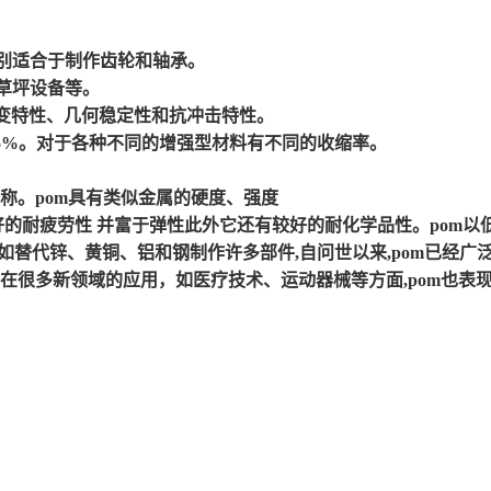
特别适合于制作齿轮和轴承。
,草坪设备等。
蠕变特性、几何稳定性和抗冲击特性。
.5%。对于各种不同的增强型材料有不同的收缩率。
。
 之称。pom具有类似金属的硬度、强度
的耐疲劳性 并富于弹性此外它还有较好的耐化学品性。pom以
如替代锌、黄铜、铝和钢制作许多部件,自问世以来,pom已经广
在很多新领域的应用，如医疗技术、运动器械等方面,pom也表