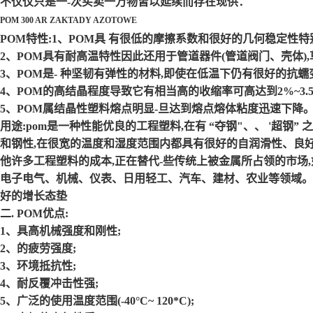
不仅仅只是一-次买卖一万物皆以延续而存在现供：
POM 300 AR ZAKTADY AZOTOWE
POM特性:1、POM具 有很低的摩擦系数和很好的几何稳定性
2、POM具有耐高温特性因此还用于管道器件(管道阀门、壳体)
3、POM是- 种坚韧有弹性的材料,即使在低温下仍有很好的抗
4、POM的高结晶程度导致它有相当高的收缩率可高达到2%~3
5、POM属结晶性塑料熔点明显-旦达到熔点熔体粘度迅速下降
用途:pom是一种性能优良的工程塑料,在有 “夺钢"、、 '超钢”
和钢性,在很宽的温度和湿度范围内都具有很好的自润滑性、良好
他许多工程塑料的成本,正在替代-些传统上被金属所占领的市场,
电子电气、机械、仪表、日用轻工、汽车、建材、农业等领域。
好的增长态垫
二. POM优点:
1、具高机械强度和刚性;
2、的疲劳强度;
3、环境抵抗性;
4、耐反覆冲击性强;
5、广泛的使用温度范围(-40°C~ 120*C);