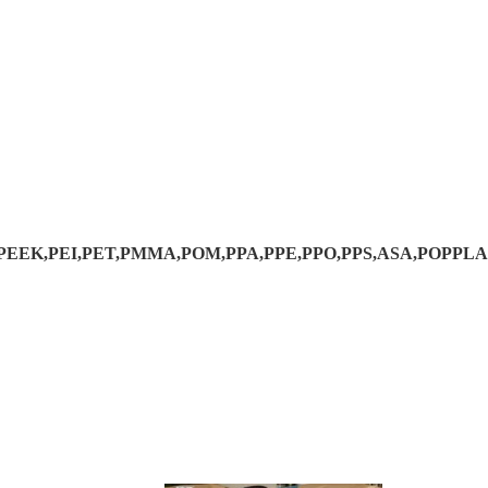
ET,PEEK,PEI,PET,PMMA,POM,PPA,PPE,PPO,PPS,ASA,POPPLA