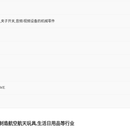
头,夹子开关,音频/视频设备的机械零件
OWE
车制造航空航天玩具,生活日用品等行业