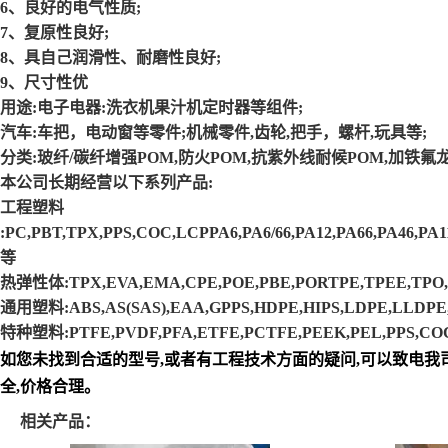
6、良好的电气性质;
7、复原性良好;
8、具自己润滑性、耐磨性良好;
9、尺寸性优
用途:电子电器:洗衣机果汁机定时器等组件;
汽车:车把，电动窗等零件;机械零件,齿轮,把手，螺杆,玩具等;
分类:玻纤/碳纤增强POM,防火POM,抗紫外线耐候POM,加铁氟龙
本公司长期经营以下系列产品:
工程塑料
:PC,PBT,TPX,PPS,COC,LCPPA6,PA6/66,PA12,PA66,PA46,P
等
热弹性体:TPX,EVA,EMA,CPE,POE,PBE,PORTPE,TPEE,TPO
通用塑料:ABS,AS(SAS),EAA,GPPS,HDPE,HIPS,LDPE,LLDP
特种塑料:PTFE,PVDF,PFA,ETFE,PCTFE,PEEK,PEL,PPS,COC
如您未找到合适的型号,或者有工程技术方面的疑问,可以致电我司
全,价格合理。
相关产品：