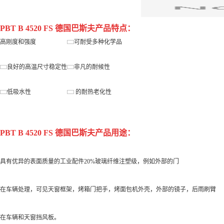
PBT B 4520 FS 德国巴斯夫
产品特点：
高刚度和强度
可耐受多种化学品
良好的高温尺寸稳定性
非凡的耐候性
低吸水性
的耐热老化性
PBT B 4520 FS 德国巴斯夫
产品用途：
具有
优异的表面质量
的工业配件2
0%玻璃
纤维
注塑级
，
例如
外部的门
在
车辆
处理
，
可见
天窗
框架
，
烤箱
门把手
，
烤面包机
外壳
，
外部的镜子
，
后
雨刷
臂
在车辆和天窗挡风板。