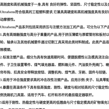
高刚度和高机械强度于一身,具有 良好的弹性、坚固性、尺寸稳定性以及
Ultraform符合极高的工程塑料要求,它兼具高硬度和高机械强度具有
动摩擦性。
Ultraform产品系列包括采用挤压与注塑方法加工的产品，可分为以下产
1.具有高熔融强度与高分子重量的产品,用于挤压薄壁与厚壁管材和板材
轮、轴承以及其他机械要件通过切割工具采用此类材料制成。此类产品适
隙模塑。
2.标准注塑产品，细分为具有快速周期时间、便捷脱模性以及模具浇注自
件、子卫生装置零件、煤气填充器盖、燃料箱元件、汽油泵外壳阀门、喇
帘布钩、扣具安全带释放按钮、调整机构、煤气表、牙刷、固件与铰链、
3.适用于冲击强度要求高的冲击改性注塑产品。应用示例:夹子、玩具零
4.暴露在高温条件下具有极高强度、刚性、硬度与相对较高的尺寸稳定
例洗碗机刀具篮、适用于汽车、杠杆和吊杆的悬挂稳定器联杆。
5适用于刚性、热稳定性与硬度更高的低翘曲与尺寸稳定模具的矿物填充注