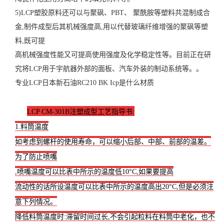
5)LCP塑胶原料还可以与聚砜、PBT、 聚酰胺等塑料共混制成合
金,制件成型后其机械强度高,用以代替玻璃纤维增强的聚砜等塑
料,既可提
高机械强度性能又可提高使用强度及化学稳定性等。目前正在研
究将LCP用于宇航器外部的面板、汽车外装的制动系统等。。
专业LCP日本新石油RC210 BK Icp是什么材质
LCP CM-301B注塑成型工艺
指
导
书:
1.料筒温度
如考虑到螺杆的使用寿命，可以缩小后部、中部、前部的温差。
为了防止喷嘴
,喷嘴温度可以比表中所示的温度低10°C,如果要提高
流动性的话所设温度可以比表中所示的温度高出20°C,但是必须注
意下列情况。
降低料筒温度时:滞留时间过长,不会引起粒料在料筒中老化，也不