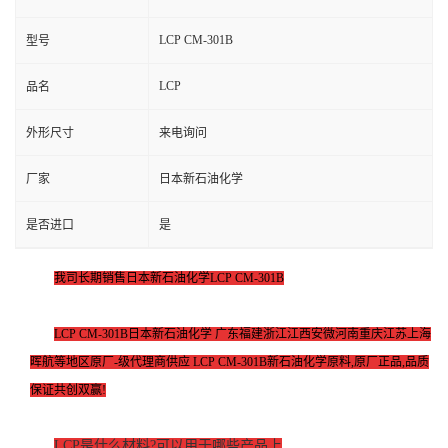
LCP CM-301B
型号
LCP
品名
外形尺寸
来电询问
厂家
日本新石油化学
是否进口
是
我司长期销售日本新石油化学LCP CM-301B
LCP CM-301B日本新石油化学 广东福建浙江江西安微河南重庆江苏上海
晖航等地区原厂-级代理商供应 LCP CM-301B新石油化学原料,原厂正品,品质
保证共创双赢!
LCP是什么材料?可以用于哪些
产品
上