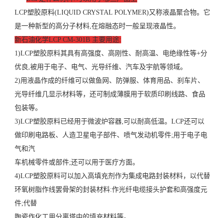
LCP塑胶原料(LIQUID CRYSTAL POLYMER)又称液晶聚合物。它
是一种新型的高分子材料,在熔融态时一般呈现液晶性。
新石油化学LCP
CM-301B
主要
用途
:
1)LCP塑胶原料其具有高强度、高刚性、耐高温、电绝缘性等+分
优良,被用于电子、电气、光导纤维、汽车及宇航等领域。
2)用液晶作成的纤维可以做鱼网、防弹服、体育用品、刹车片、
光导纤维几显示材料等，还可制成薄膜用于软质印刷线路、食品
包装等。
3)LCP塑胶原料已经用于微波炉容器,可以耐高低温。LCP还可以
做印刷电路板、人造卫星电子部件、喷气发动机零件;用于电子电
气和汽
车机械零件或部件;还可以用于医疗方面。
4)LCP塑胶原料可以加入高填充剂作为集成电路封装材料，以代替
环氧树脂作线罢骨架的封装材料:作光纤电缆接头护套和高强度元
件;代替
陶瓷作化工用分离塔中的填充材料等。