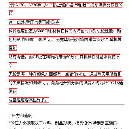
(例:A130、A230等),为 了防止玻纤被折断,我们必须选择比较低的
转
速。此外,背压也尽可能低-点
料筒温度设定为300°C时,材料在料筒内滞留时间对机械性能、颜
色的影响如图1--图2所示。无充填级在料筒内滞留15分钟,其机械
性能
略有降低。而GF级在料筒内滞留60分钟,其机械性能基本保持不
变。
无论是哪一种在颜色方面都有一点变化(-E)。 通过热天平所得到
的失重情况如图4所示。渐渐地开始分解的温度大约为460°C,比通
常的
成型温度要高出许多。
4.压力和速度.
*的压力必须取决于材料、制品形状、模具设计(特别是直浇口、