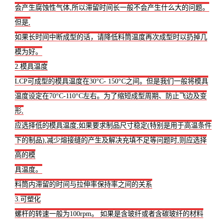
会产生腐蚀性气体,所以滞留时间长一般不会产生什么大的问题。
但是,
如果长时间中断成型的话，请降低料筒温度再次成型时以扔掉几
模为好。
2.模具温度
LCP可成型的模具温度在30°C- 150°C之间。但是我们一般将模具
温度设定在70°C-110°C左右。为了缩短成型周期、防止飞边及变
形,
应选择低的模具温度;如果要求制品尺寸稳定(特别是用于高温条件
下的制品),减少熔接缝的产生及解决充填不足等问题时,则应选择
高的模
具温度。
料筒内滞留的时间与拉伸率保持率之间的关系
3.可塑化
螺杆的转速一般为100rpm。 如果是含玻纤或者含碳玻纤的材料