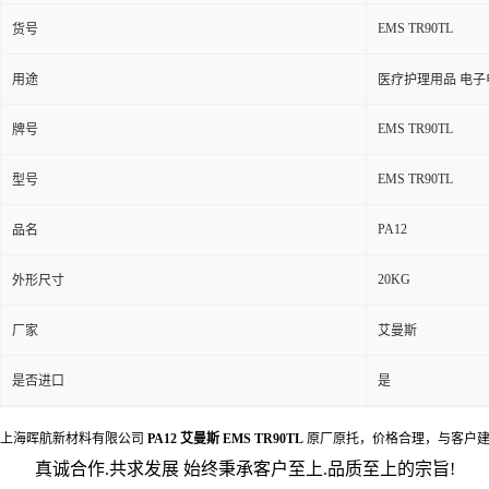
EMS TR90TL
货号
用途
医疗护理用品 电子
EMS TR90TL
牌号
EMS TR90TL
型号
PA12
品名
20KG
外形尺寸
厂家
艾曼斯
是否进口
是
上海晖航新材料有限公司
PA12
艾曼斯 EMS TR90TL
原厂原托，价格合理，与客户建
真诚合作
.
共求发展 始终秉承客户至上
.
品质至上的宗旨
!