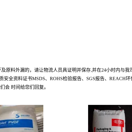
坏及原料外漏的，请让物流人员具证明并保存
,
并在
24
小时内与我
质安全资料证书
MSDS
、
ROHS
检验报告、
SGS
报告、
REACH
环
们会 时间给您们回复。