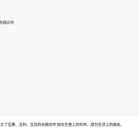
电器应用
立了互惠、互利、互信的长期合作,
结交生意上的伙伴，成为生活上的朋友。