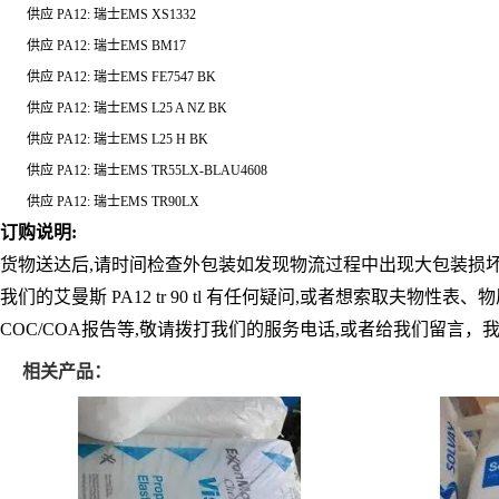
供应
PA12:
瑞士
EMS XS1332
供应
PA12:
瑞士
EMS BM17
供应
PA12:
瑞士
EMS FE7547 BK
供应
PA12:
瑞士
EMS L25 A NZ BK
供应
PA12:
瑞士
EMS L25 H BK
供应
PA12:
瑞士
EMS TR55LX-BLAU4608
供应
PA12:
瑞士
EMS TR90LX
订购说明
:
货物送达后
,
请时间检查外包装如发现物流过程中出现大包装损
我们的
艾曼斯 PA12 tr 90 tl
有任何疑问
,
或者想索取夫物性表、物
COC/COA
报告等
,
敬请拨打我们的服务电话
,
或者给我们留言，我
相关产品：