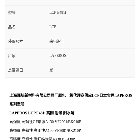
LCP E481i
型号
LCP
品名
外形尺寸
来电询问
LAPEROS
厂家
是否进口
是
上海晖航新材料有限公司原厂原包一级代理商供应
LCP
日本宝理
LAPEROS
系列型号
:
LAPEROS LCP E481i 高刚 耐候 耐水解
高强度
,
高韧性
GF
增强
A130 VF2001/BK010P
高强度
,
高韧性
,
高刚性
A150 VF2001/BK210P
高强度
,
高韧性
,
碳纤维增强
A230 BK430P