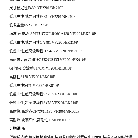
尺寸稳定性
E480i VF2201/BK210P
低翘曲性
,
低异向性
E481i VF2201/BK210P
低发尘量
E525T BK225P
标准
,
高流动
, SMT
对应
GF
增强
GA130 VF2201/BK210P
低翘曲性
,
低异向性
GA481 VF2201/BK210P
低翘曲性
,
超高流动性
HA475 VF2201/BK210P
高耐热，高温刚性
GF
增强
S135 VF2001/BK010P
GF增强
,
高流动
S140M VF2001/BK010P
高刚性
S150 VF2001/BK010P
低翘曲性
S471 VF2001/BK010P
低翘曲性
,
超高流动性
S475 VF2001/BK010P
低翘曲性
,
超高流动性
S478 VF2201/BK210P
高耐热
,
高熔点
GF
增强
T130 VF2001/BK005P
高耐热
,
玻璃纤维
,
高刚性
T150 BK005P
订购说明
:
货物送达后
,
请时间检查外包装如发现物流过程中出现大包装损坏及原料外漏