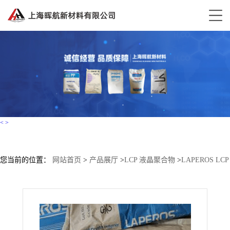
<
>
您当前的位置：
网站首页
>
产品展厅
>
LCP 液晶聚合物
>
LAPEROS LCP
E481i 高刚 耐候 耐水解