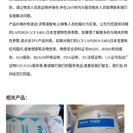
的，请让物流人员具证明并保存
,
并在
24
小时内与我司相关人员取得联系我们
会度解决问题。
产品价格时有波动
,
详情请致电
,
以销售人员的报价为实准。公司为您提供详细
的
LAPEROS LCP E481i
日本宝理物性表参数。如果想了解更多的与相关的物
性参数
,
请点击
TPV
产品列表。如果对我们的
LCP LAPEROS E481i
日本宝理有
任何疑问
,
或者想索取夫物性表、物质安全资料证书
MSDS
、
ROHS
检验报
告、
SGS
报告、
REACH
环保证明、
FDA
证明、
EU
法规证明、
∪L
证书及出厂
证明
COC/COA
报告等
,
敬请拨打我们的服务电话
,
或者给我们留言，我们会 时
间给您们回复。
相关产品：