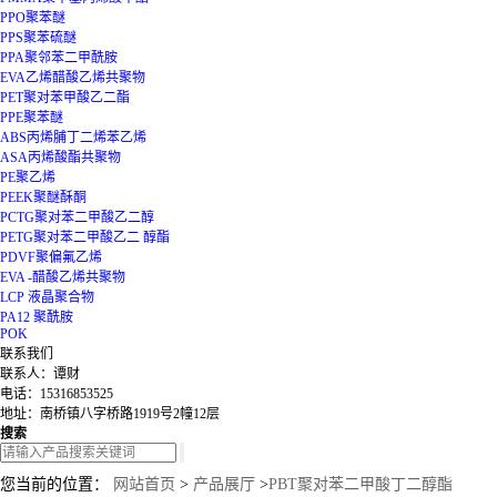
PPO聚苯醚
PPS聚苯硫醚
PPA聚邻苯二甲酰胺
EVA乙烯醋酸乙烯共聚物
PET聚对苯甲酸乙二酯
PPE聚苯醚
ABS丙烯脯丁二烯苯乙烯
ASA丙烯酸酯共聚物
PE聚乙烯
PEEK聚醚酥酮
PCTG聚对苯二甲酸乙二醇
PETG聚对苯二甲酸乙二 醇酯
PDVF聚偏氟乙烯
EVA -醋酸乙烯共聚物
LCP 液晶聚合物
PA12 聚酰胺
POK
联系我们
联系人：谭财
电话：15316853525
地址：南桥镇八字桥路1919号2幢12层
搜索
您当前的位置：
网站首页
>
产品展厅
>
PBT聚对苯二甲酸丁二醇酯