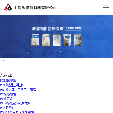
<
>
产品分类
POM聚甲醛
POE热塑性弹性体
PBT聚对苯二甲酸丁二醇酯
PC聚碳酸酯
PP聚丙烯
PA66聚酰胺66或尼龙66
PA6尼龙6
PMMA聚甲基丙烯酸甲酯