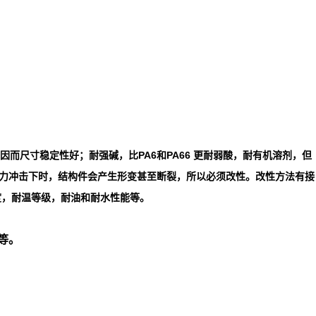
而尺寸稳定性好；耐强碱，比PA6和PA66 更耐弱酸，耐有机溶剂，但
强的外力冲击下时，结构件会产生形变甚至断裂，所以必须改性。改性方法有接
强度，耐温等级，耐油和耐水性能等。
等。