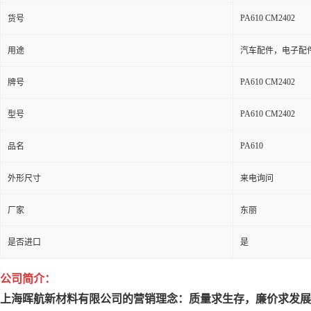
PA610 CM2402
货号
用途
汽车配件，电子配
PA610 CM2402
牌号
PA610 CM2402
型号
PA610
品名
外形尺寸
来电询问
厂家
东丽
是否进口
是
公司简介：
上海晖航新材料有限公司的营销理念：质量求生存，廉价求发展