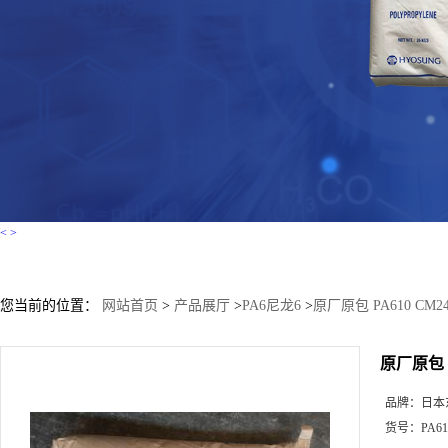
<
>
您当前的位置：
网站首页
>
产品展厅
>
PA6尼龙6
>
原厂原包 PA610 CM2
原厂原包 P
品牌：
日本
货号：
PA61