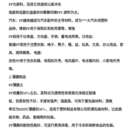
PP为原料，而其它用途则以高冲击
强度和低脆化温度的共聚聚丙烯PPC原料为主。
汽车：PP越来越成为汽车配件的主导材料，成为***大汽车用塑料
品种。增韧PP用于保险杠和轮壳罩等，增强
PP则用于仪表盘、方向盘、手柄、蓄电池壳等。日用品：
普通PP常用于注塑衣架、椅子、凳子、桶、盆、玩具、文具、办公用品、家
具、周转箱等。 电器：
改性PP用于洗衣机桶、电视机外壳、电风扇叶、电冰箱内衬、小家电外壳
等。
⒉薄膜制品
PP薄膜占
PP用量的10%左右，其特点为透明性和表面光泽接近玻璃
纸，但柔软性不好，手揉有强声；强度高，可用于重包装材料；透氧
率仅为HDPE薄膜的30%，适用于塑料制品有限公司防潮包装材料，比如高
级衣物、药品、香烟等的包装。
PP薄膜的耐热性能好，可进行煮沸消毒，用于冷冻和保鲜食品的包装。