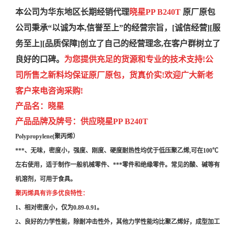
本公司为华东地区长期经销代理
晓星PP
B240T
原厂原包
公司秉承“以诚为本,
信誉至上”的经营宗旨，[诚信经营][服
务至上][品质保障]创立了自己
的经营理念,在客户群树
立了
良好的口碑。
为您提供充足的货源和专业的技术
支持!公
司所售之新料均保证原厂原包，
货真价实!欢迎广大新老
客户来电咨询
采购!
产品名：
晓星
产品品牌及牌号：
供应晓星PP
B240T
Polypropylene(聚丙烯）
***、无味，密度小，强度、刚度、硬度耐热性均优于低压聚乙烯,可在100℃
左右使用，适于制作一般机械零件、***零件和绝缘零件。常见的酸、碱等有
机溶剂，可用于食具。
聚丙烯具有许多优良特性：
1、相对密度小，仅为0.89-0.91。
2、良好的力学性能，除耐冲击性外，其他力学性能均比聚乙烯好，成型加工