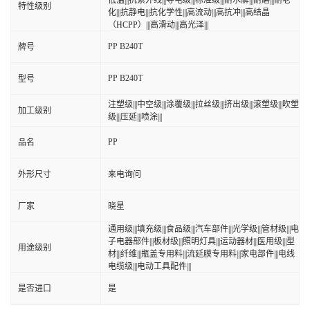
低温|||抗紫外线|||导电级|||标准级|||耐水解|||耐磨|||耐老
特性级别
化|||抗静电|||抗化学性|||高流动|||高抗冲|||高结晶
（HCPP）|||高滑动|||高光泽|||
PP B240T
牌号
PP B240T
型号
注塑级|||中空级|||涂覆级|||拉丝级|||挤出级|||滚塑级|||吹塑
加工级别
级|||压延|||喷涂|||
PP
品名
外形尺寸
来电询问
厂家
晓星
通用级|||填充级|||食品级|||汽车部件|||光学级|||管材级|||电
子电器部件|||板材级|||照明灯具|||运动器材|||医用级|||型
用途级别
材|||纤维|||瓶盖专用料|||流延膜专用料|||家电部件|||电线
电缆级|||电动工具配件|||
是否进口
是