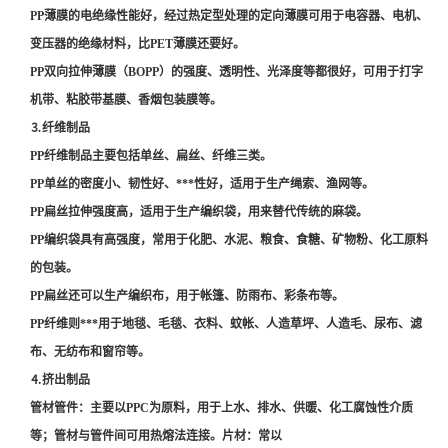
PP薄膜的电绝缘性能好，经过热定型处理的定向薄膜可用于电容器、电机、
变压器的绝缘材料，比PET薄膜还要好。
PP双向拉伸薄膜（BOPP）的强度、透明性、光泽度等都很好，可用于打字
机带、粘胶带基膜、香烟包装膜等。
⒊纤维制品
PP纤维制品主要包括单丝、扁丝、纤维三类。
PP单丝的密度小、韧性好、***性好，适用于生产绳索、渔网等。
PP扁丝拉伸强度高，适用于生产编织袋，用来替代传统的麻袋。
PP编织袋具有高强度，常用于化肥、水泥、粮食、食糖、矿物粉、化工原料
的包装。
PP扁丝还可以生产编织布，用于帐篷、防雨布、彩条布等。
PP纤维则***用于地毯、毛毯、衣料、蚊帐、人造草坪、人造毛、尿布、滤
布、无纺布和窗帘等。
⒋挤出制品
管材管件：主要以PPC为原料，用于上水、排水、供暖、化工腐蚀性介质
等；管材与管件间可用热熔法连接。片材：常以