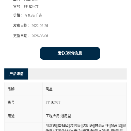
货号：
PP B240T
价格：
￥0.88/千克
发布日期：
2022-02-26
更新日期：
2026-08-06
发送咨询信息
产品详请
品牌
晓星
PP B240T
货号
用途
工程应用 通用型
阻燃级|||增韧级|||增强级|||透明级|||热稳定性|||耐高温|||耐