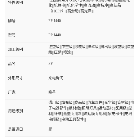
低温|||抗紫外线|||导电级|||标准级|||耐水解|||耐磨|||耐老
特性级别
化|||抗静电|||抗化学性|||高流动|||高抗冲|||高结晶
（HCPP）|||高滑动|||高光泽|||
PP J440
牌号
PP J440
型号
注塑级|||中空级|||涂覆级|||拉丝级|||挤出级|||滚塑级|||吹塑
加工级别
级|||压延|||喷涂|||
PP
品名
外形尺寸
来电询问
厂家
晓星
通用级|||填充级|||食品级|||汽车部件|||光学级|||管材级|||电
子电器部件|||板材级|||照明灯具|||运动器材|||医用级|||型
用途级别
材|||纤维|||瓶盖专用料|||流延膜专用料|||家电部件|||电线
电缆级|||电动工具配件|||
是否进口
是