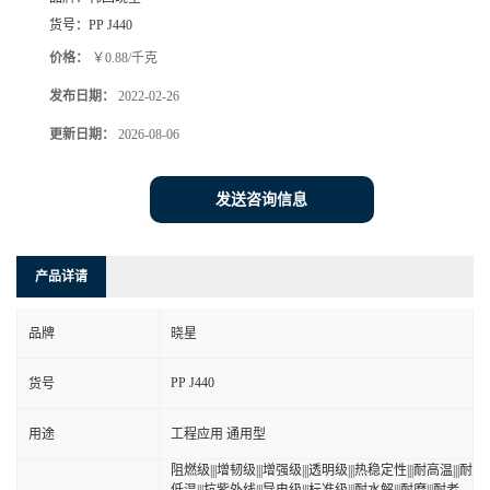
货号：
PP J440
价格：
￥0.88/千克
发布日期：
2022-02-26
更新日期：
2026-08-06
发送咨询信息
产品详请
品牌
晓星
PP J440
货号
用途
工程应用 通用型
阻燃级|||增韧级|||增强级|||透明级|||热稳定性|||耐高温|||耐