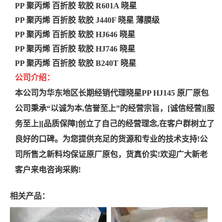
PP 聚丙烯 百折胶 软胶 R601A 晓星
PP 聚丙烯 百折胶 软胶 J440F 晓星 薄膜级
PP 聚丙烯 百折胶 软胶 HJ646 晓星
PP 聚丙烯 百折胶 软胶 HJ746 晓星
PP 聚丙烯 百折胶 软胶 B240T 晓星
公司介绍：
本公司为华东地区长期经销代理
晓星PP
HJ145
原厂原包
公司秉承“以诚为本,
信誉至上”的经营宗旨，[诚信经营][服
务至上][品质保障]创立了自己
的经营理念,在客户群树
立了
良好的口碑。
为您提供充足的货源和专业的技术
支持!公
司所售之新料均保证原厂原包，
货真价实!欢迎广大新老
客户来电咨询
采购!
相关产品：