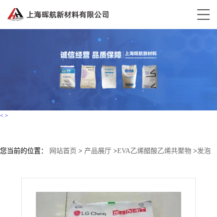
<
>
您当前的位置：
网站首页
>
产品展厅
>
EVA乙烯醋酸乙烯共聚物
>
发泡
级EVA/LG/EA19150 热熔级 VA含量18