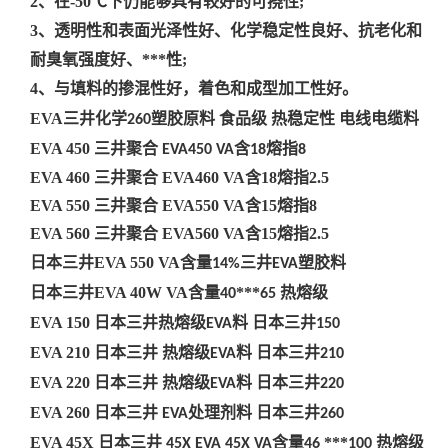
2、在-50℃下仍能够具有较好的可挠性;
3、透明性和表面光泽性好、化学稳定性良好、抗老化和
耐臭氧强度好、***性;
4、与填料的掺混性好，着色和成型加工性好。
EVA三井化学
塑胶原料 食品级 热稳定性 电线电缆料
260
EVA 450 三井聚合
含
熔指
EVA450 VA
18
8
EVA 460 三井聚合 EVA460 VA含18熔指2.5
EVA 550 三井聚合 EVA550 VA含15熔指8
EVA 560 三井聚合 EVA560 VA含15熔指2.5
日本三井EVA 550 VA含量
三井
塑胶料
14%
EVA
日本三井EVA 40W VA含量
***
热熔级
40
65
EVA 150 日本三井热熔级
料 日本三井
EVA
150
EVA 210 日本三井 热熔级
料 日本三井
EVA
210
EVA 220 日本三井 热熔级
料 日本三井
EVA
220
EVA 260 日本三井
处理剂料 日本三井
EVA
260
EVA 45X 日本三井
含量
***
热熔级
45X EVA 45X VA
46
100