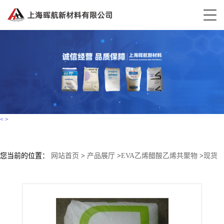
<
>
您当前的位置：
网站首页
>
产品展厅
>
EVA乙烯醋酸乙烯共聚物
>
现货
供应 EVA VA800 乐天化学