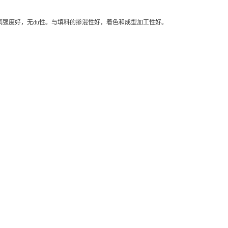
耐臭氧强度好，无du性。与填料的掺混性好，着色和成型加工性好。