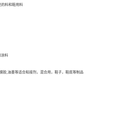
孔径的料和鞋用料
和涂料
品,如覆膜胶,油墨等适合粘接剂，混合用，鞋子，鞋底等制品