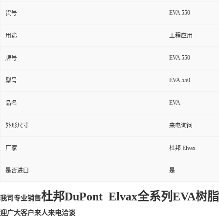
EVA 550
货号
用途
工程应用
EVA 550
牌号
EVA 550
型号
EVA
品名
外形尺寸
来电询问
厂家
杜邦 Elvax
是否进口
是
杜邦DuPont Elvax全系列EVA树脂
我司专业
销售
迎广大客户来人来电洽谈