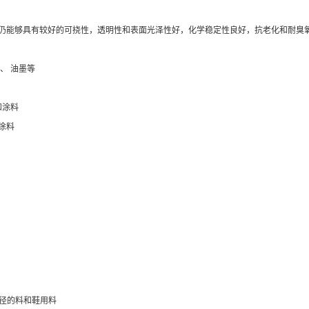
在-50℃下仍能够具有较好的可挠性，透明性和表面光泽性好，化学稳定性良好，抗老化和
胶、 油墨等
和涂料
和涂料
同孔径的料和鞋用料