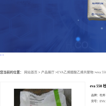
<
>
您当前的位置：
网站首页
>
产品展厅
>
EVA乙烯醋酸乙烯共聚物
>
eva 5
eva 550 
品牌：
杜邦 E
货号：
EVA 