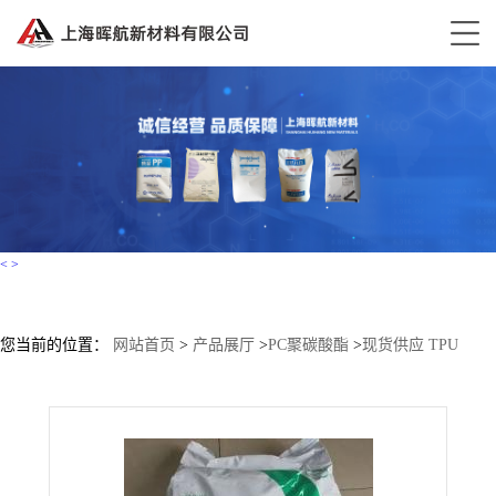
<
>
您当前的位置：
网站首页
>
产品展厅
>
PC聚碳酸酯
>
现货供应 TPU
1350D 科思创（拜耳）