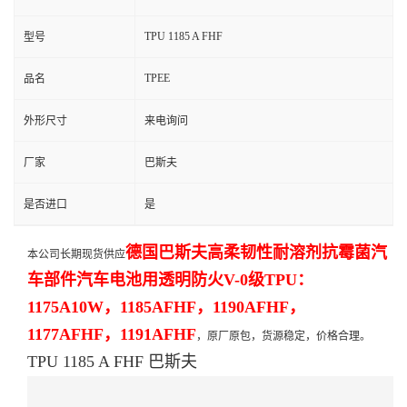
TPU 1185 A FHF
型号
TPEE
品名
外形尺寸
来电询问
厂家
巴斯夫
是否进口
是
德国巴斯夫高柔韧性耐溶剂抗霉菌汽
本公司长期现货供应
车部件汽车电池用透明防火V-0级TPU：
1175A10W，1185AFHF，1190AFHF，
1177AFHF，1191AFHF
，原厂原包，货源稳定，价格合理。
TPU 1185 A FHF 巴斯夫