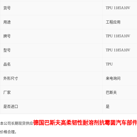
TPU 1185A10V
货号
用途
工程应用
TPU 1185A10V
牌号
TPU 1185A10V
型号
TPU
品名
外形尺寸
来电询问
厂家
巴斯夫
是否进口
是
德国巴斯夫高柔韧性耐溶剂抗霉菌汽车部件汽车电池用
本公司长期现货供应
价格合理。