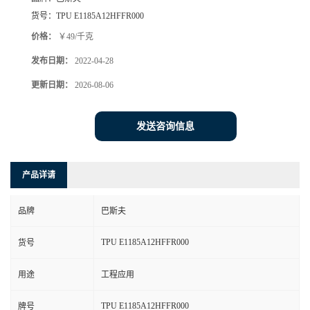
货号：
TPU E1185A12HFFR000
价格：
￥49/千克
发布日期：
2022-04-28
更新日期：
2026-08-06
发送咨询信息
产品详请
品牌
巴斯夫
TPU E1185A12HFFR000
货号
用途
工程应用
TPU E1185A12HFFR000
牌号