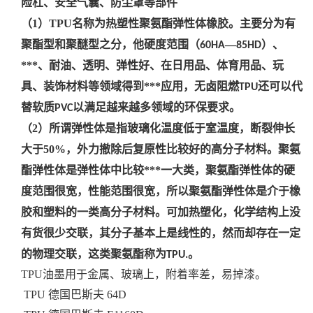
险杠、安全气囊、防尘罩等部件
（1）TPU名称为热塑性聚氨酯弹性体橡胶。主要分为有
聚酯型和聚醚型之分，他硬度范围（
—
）、
60HA
85HD
***、耐油、透明、弹性好、在日用品、体育用品、玩
具、装饰材料等领域得到***应用，无卤阻燃
还可以代
TPU
替软质
以满足越来越多领域的环保要求。
PVC
（2）所谓弹性体是指玻璃化温度低于室温度，断裂伸长
大于50%，外力撤除后复原性比较好的高分子材料。聚氨
酯弹性体是弹性体中比较***一大类，聚氨酯弹性体的硬
度范围很宽，性能范围很宽，所以聚氨酯弹性体是介于橡
胶和塑料的一类高分子材料。可加热塑化，化学结构上没
有货很少交联，其分子基本上是线性的，然而却存在一定
的物理交联，这类聚氨酯称为
。
TPU.
TPU油墨用于金属、玻璃上，附着率差，易掉漆。
TPU 德国巴斯夫 64D